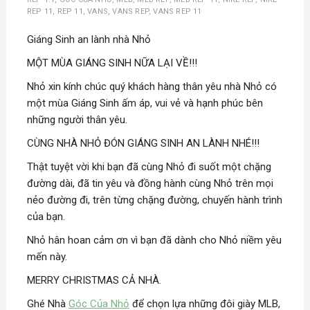
REP 11
,
REP 11
,
VANS
,
VANS REP
,
VANS REP 11
Giáng Sinh an lành nhà Nhỏ
MỘT MÙA GIÁNG SINH NỮA LẠI VỀ!!!
Nhỏ xin kính chúc quý khách hàng thân yêu nhà Nhỏ có
một mùa Giáng Sinh ấm áp, vui vẻ và hạnh phúc bên
những người thân yêu.
CÙNG NHÀ NHỎ ĐÓN GIÁNG SINH AN LÀNH NHÉ!!!
Thật tuyệt vời khi bạn đã cùng Nhỏ đi suốt một chặng
đường dài, đã tin yêu và đồng hành cùng Nhỏ trên mọi
nẻo đường đi, trên từng chặng đường, chuyến hành trình
của bạn.
Nhỏ hân hoan cảm ơn vì bạn đã dành cho Nhỏ niềm yêu
mến này.
MERRY CHRISTMAS CẢ NHÀ.
Ghé Nhà
Góc Của Nhỏ
để chọn lựa những đôi giày MLB,