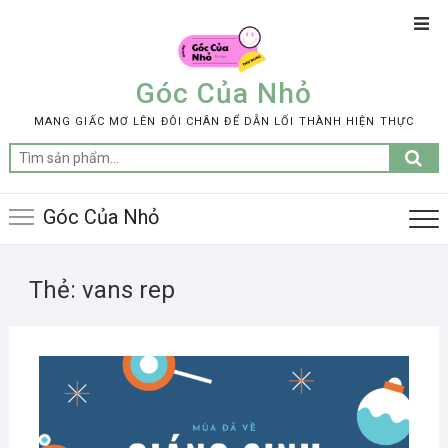
Skip
Top
to
Men
content
Góc Của Nhỏ
MANG GIẤC MƠ LÊN ĐÔI CHÂN ĐỂ DẪN LỐI THÀNH HIỆN THỰC
Tìm
kiếm:
Góc Của Nhỏ
Thẻ:
vans rep
24/1