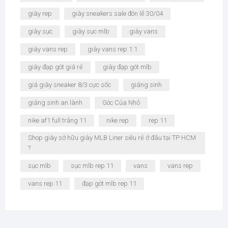
giày rep
giày sneakers sale đón lễ 30/04
giày sục
giày sục mlb
giày vans
giày vans rep
giày vans rep 1:1
giày đạp gót giá rẻ
giày đạp gót mlb
giá giày sneaker 8/3 cực sốc
giáng sinh
giáng sinh an lành
Góc Của Nhỏ
nike af1 full trắng 11
nike rep
rep 11
Shop giày sở hữu giày MLB Liner siêu rẻ ở đâu tại TP HCM
?
sục mlb
sục mlb rep 11
vans
vans rep
vans rep 11
đạp gót mlb rep 11