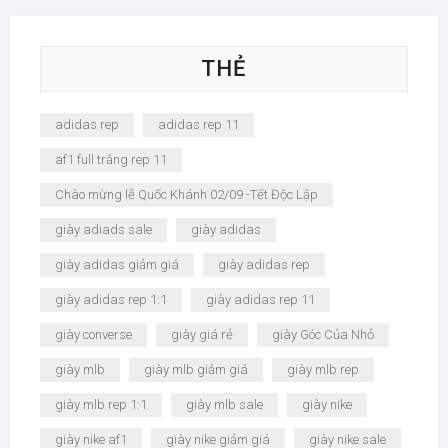
THẺ
adidas rep
adidas rep 11
af1 full trắng rep 11
Chào mừng lễ Quốc Khánh 02/09 -Tết Độc Lập
giày adiads sale
giày adidas
giày adidas giảm giá
giày adidas rep
giày adidas rep 1:1
giày adidas rep 11
giày converse
giày giá rẻ
giày Góc Của Nhỏ
giày mlb
giày mlb giảm giá
giày mlb rep
giày mlb rep 1:1
giày mlb sale
giày nike
giày nike af1
giày nike giảm giá
giày nike sale