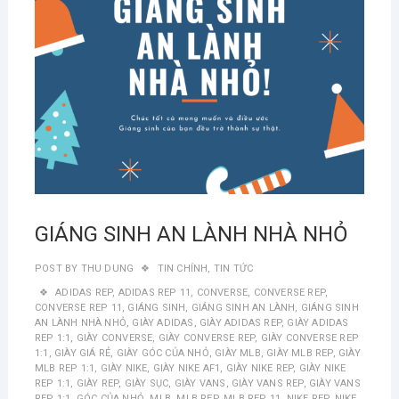
GIÁNG SINH AN LÀNH NHÀ NHỎ
POST BY
THU DUNG
TIN CHÍNH
,
TIN TỨC
ADIDAS REP
,
ADIDAS REP 11
,
CONVERSE
,
CONVERSE REP
,
CONVERSE REP 11
,
GIÁNG SINH
,
GIÁNG SINH AN LÀNH
,
GIÁNG SINH
AN LÀNH NHÀ NHỎ
,
GIÀY ADIDAS
,
GIÀY ADIDAS REP
,
GIÀY ADIDAS
REP 1:1
,
GIÀY CONVERSE
,
GIÀY CONVERSE REP
,
GIÀY CONVERSE REP
1:1
,
GIÀY GIÁ RẺ
,
GIÀY GÓC CỦA NHỎ
,
GIÀY MLB
,
GIÀY MLB REP
,
GIÀY
MLB REP 1:1
,
GIÀY NIKE
,
GIÀY NIKE AF1
,
GIÀY NIKE REP
,
GIÀY NIKE
REP 1:1
,
GIÀY REP
,
GIÀY SỤC
,
GIÀY VANS
,
GIÀY VANS REP
,
GIÀY VANS
REP 1:1
,
GÓC CỦA NHỎ
,
MLB
,
MLB REP
,
MLB REP 11
,
NIKE REP
,
NIKE