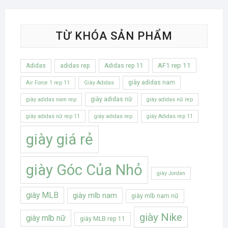
TỪ KHÓA SẢN PHẨM
AF1 rep 11
Adidas
adidas rep
Adidas rep 11
giày adidas nam
Air Force 1 rep 11
Giày Adidas
giày adidas nữ
giày adidas nam rep
giày adidas nữ rep
giày adidas nữ rep 11
giày adidas rep
giày Adidas rep 11
giày giá rẻ
giày Góc Của Nhỏ
giày Jordan
giày MLB
giày mlb nam
giày mlb nam nữ
giày Nike
giày mlb nữ
giày MLB rep 11