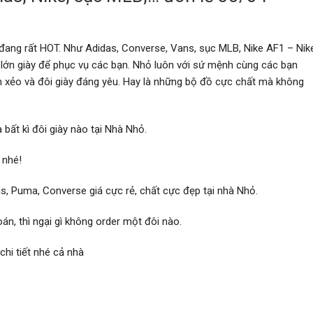
 đang rất HOT. Như Adidas, Converse, Vans, sục MLB, Nike AF1 – Nik
 lớn giày để phục vụ các bạn. Nhỏ luôn với sứ mệnh cùng các bạn
h xẻo và đôi giày đáng yêu. Hay là những bộ đồ cực chất mà không
bất kì đôi giày nào tại Nhà Nhỏ.
 nhé!
as, Puma, Converse giá cực rẻ, chất cực đẹp tại nhà Nhỏ.
n, thì ngại gì không order một đôi nào.
hi tiết nhé cả nhà