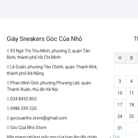
Giày Sneakers Góc Của Nhỏ
T
93 Ngô Thị Thu Minh, phường 2, quận Tân
Bình, thành phố Hồ Chí Minh
H
B
Lê Duẩn, phường Tân Chính, quận Thanh Khê,
thành phố Đà Nẵng
3
4
Phan Đình Giót, phường Phương Liệt, quận
Thanh Xuân, thủ đô Hà Nội
10
11
034 8492 855
17
18
0986 599 220
24
25
goccuanho.store@gmail.com
Góc Của Nhỏ Store
31
Hãy mang những giấc mơ của bạn lên đôi chân
« Th6