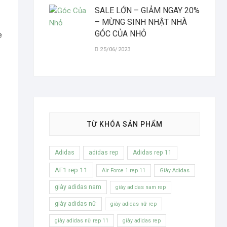
SALE LỚN – GIẢM NGAY 20%
– MỪNG SINH NHẬT NHÀ
GÓC CỦA NHỎ
e
25/06/2023
TỪ KHÓA SẢN PHẨM
Adidas
adidas rep
Adidas rep 11
AF1 rep 11
Air Force 1 rep 11
Giày Adidas
giày adidas nam
giày adidas nam rep
giày adidas nữ
giày adidas nữ rep
giày adidas nữ rep 11
giày adidas rep