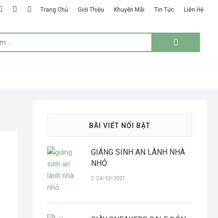
k
ter
google
instagram
linkedin
Trang Chủ
Giới Thiệu
Khuyến Mãi
Tin Tức
Liên Hệ
plus
Tìm
kiếm:
BÀI VIẾT NỔI BẬT
GIÁNG SINH AN LÀNH NHÀ
NHỎ
24/12/2021