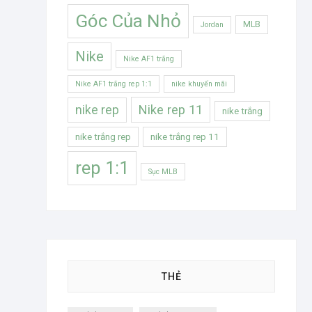
Góc Của Nhỏ
MLB
Jordan
Nike
Nike AF1 trắng
Nike AF1 trắng rep 1:1
nike khuyến mãi
Nike rep 11
nike rep
nike trắng
nike trắng rep
nike trắng rep 11
rep 1:1
Sục MLB
THẺ