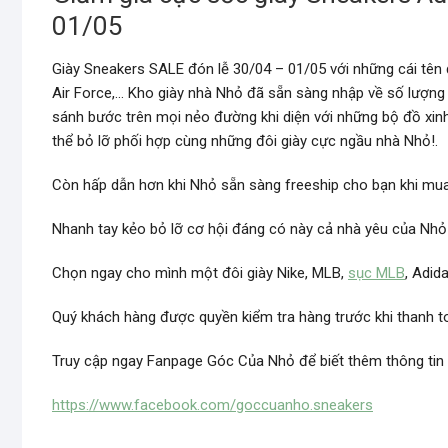
01/05
Giày Sneakers SALE đón lễ 30/04 – 01/05 với những cái tên
Air Force,… Kho giày nhà Nhỏ đã sẵn sàng nhập về số lượng
sánh bước trên mọi nẻo đường khi diện với những bộ đồ xin
thể bỏ lỡ phối hợp cùng những đôi giày cực ngầu nhà Nhỏ!.
Còn hấp dẫn hơn khi Nhỏ sẵn sàng freeship cho bạn khi mua 
Nhanh tay kẻo bỏ lỡ cơ hội đáng có này cả nhà yêu của Nhỏ
Chọn ngay cho mình một đôi giày Nike, MLB,
sục MLB
, Adid
Quý khách hàng được quyền kiểm tra hàng trước khi thanh toá
Truy cập ngay Fanpage Góc Của Nhỏ để biết thêm thông tin c
https://www.facebook.com/goccuanho.sneakers