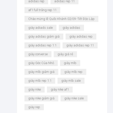
adidas rep
adidas rep 11
af1 full trắng rep 11
Chào mừng lễ Quốc Khánh 02/09 -Tết Độc Lập
giày adiads sale
giày adidas
giày adidas giảm giá
giày adidas rep
giày adidas rep 1:1
giày adidas rep 11
giày converse
giày giá rẻ
giày Góc Của Nhỏ
giày mlb
giày mlb giảm giá
giày mlb rep
giày mlb rep 1:1
giày mlb sale
giày nike
giày nike af1
giày nike giảm giá
giày nike sale
giày rep