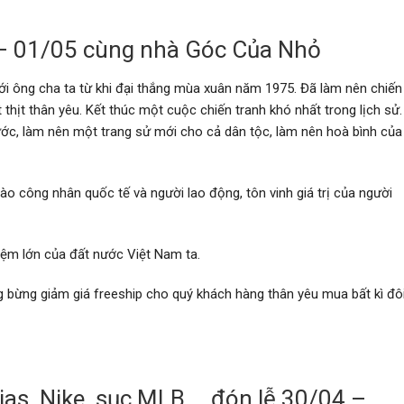
 – 01/05 cùng nhà Góc Của Nhỏ
ới ông cha ta từ khi đại thắng mùa xuân năm 1975. Đã làm nên chiến
thịt thân yêu. Kết thúc một cuộc chiến tranh khó nhất trong lịch sử.
ớc, làm nên một trang sử mới cho cả dân tộc, làm nên hoà bình của
ào công nhân quốc tế và người lao động, tôn vinh giá trị của người
 niệm lớn của đất nước Việt Nam ta.
ng bừng giảm giá freeship cho quý khách hàng thân yêu mua bất kì đô
ias, Nike, sục MLB,… đón lễ 30/04 –