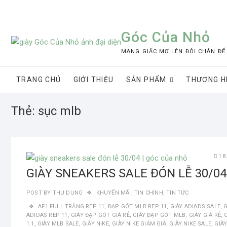
Skip
to
content
Góc Của Nhỏ
MANG GIẤC MƠ LÊN ĐÔI CHÂN ĐỂ
TRANG CHỦ
GIỚI THIỆU
SẢN PHẨM
THƯƠNG H
Thẻ:
sục mlb
18
GIÀY SNEAKERS SALE ĐÓN LỄ 30/04
POST BY
THU DUNG
KHUYẾN MÃI
,
TIN CHÍNH
,
TIN TỨC
AF1 FULL TRẮNG REP 11
,
ĐẠP GÓT MLB REP 11
,
GIÀY ADIADS SALE
,
G
ADIDAS REP 11
,
GIÀY ĐẠP GÓT GIÁ RẺ
,
GIÀY ĐẠP GÓT MLB
,
GIÀY GIÁ RẺ
,
1:1
,
GIÀY MLB SALE
,
GIÀY NIKE
,
GIÀY NIKE GIẢM GIÁ
,
GIÀY NIKE SALE
,
GIÀ