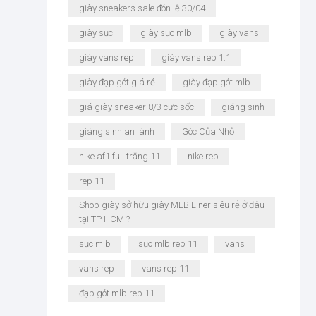
giày sneakers sale đón lễ 30/04
giày sục
giày sục mlb
giày vans
giày vans rep
giày vans rep 1:1
giày đạp gót giá rẻ
giày đạp gót mlb
giá giày sneaker 8/3 cực sốc
giáng sinh
giáng sinh an lành
Góc Của Nhỏ
nike af1 full trắng 11
nike rep
rep 11
Shop giày sở hữu giày MLB Liner siêu rẻ ở đâu
tại TP HCM ?
sục mlb
sục mlb rep 11
vans
vans rep
vans rep 11
đạp gót mlb rep 11