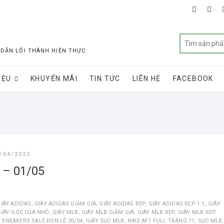
faceboo
twit
 DẪN LỐI THÀNH HIỆN THỰC
IỆU
KHUYẾN MÃI
TIN TỨC
LIÊN HỆ
FACEBOOK
/04/2022
 – 01/05
IÀY ADIDAS
,
GIÀY ADIDAS GIẢM GIÁ
,
GIÀY ADIDAS REP
,
GIÀY ADIDAS REP 1:1
,
GIÀY
GIÀY GÓC CỦA NHỎ
,
GIÀY MLB
,
GIÀY MLB GIẢM GIÁ
,
GIÀY MLB REP
,
GIÀY MLB REP
Y SNEAKERS SALE ĐÓN LỄ 30/04
,
GIÀY SỤC MLB
,
NIKE AF1 FULL TRẮNG 11
,
SỤC MLB
,