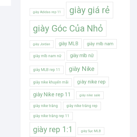
giày giá rẻ
giày Adidas rep 11
giày Góc Của Nhỏ
giày MLB
giày mlb nam
giày Jordan
giày mlb nữ
giày mlb nam nữ
giày Nike
giày MLB rep 11
giày nike rep
giày nike khuyến mãi
giày Nike rep 11
giày nike sale
giày nike trắng
giày nike trắng rep
giày nike trắng rep 11
giày rep 1:1
giày Sục MLB