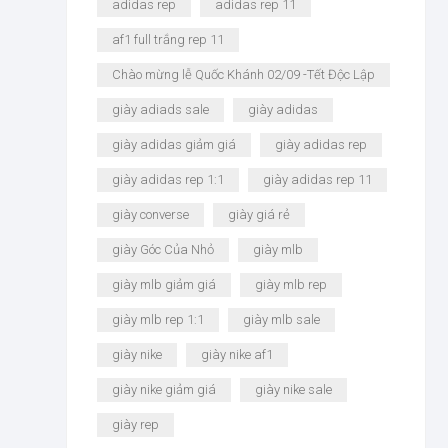
adidas rep
adidas rep 11
af1 full trắng rep 11
Chào mừng lễ Quốc Khánh 02/09 -Tết Độc Lập
giày adiads sale
giày adidas
giày adidas giảm giá
giày adidas rep
giày adidas rep 1:1
giày adidas rep 11
giày converse
giày giá rẻ
giày Góc Của Nhỏ
giày mlb
giày mlb giảm giá
giày mlb rep
giày mlb rep 1:1
giày mlb sale
giày nike
giày nike af1
giày nike giảm giá
giày nike sale
giày rep