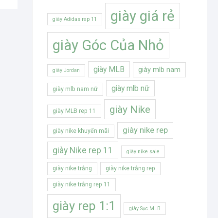
giày giá rẻ
giày Adidas rep 11
giày Góc Của Nhỏ
giày MLB
giày mlb nam
giày Jordan
giày mlb nữ
giày mlb nam nữ
giày Nike
giày MLB rep 11
giày nike rep
giày nike khuyến mãi
giày Nike rep 11
giày nike sale
giày nike trắng
giày nike trắng rep
giày nike trắng rep 11
giày rep 1:1
giày Sục MLB