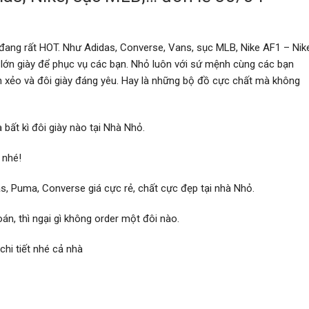
 đang rất HOT. Như Adidas, Converse, Vans, sục MLB, Nike AF1 – Nik
 lớn giày để phục vụ các bạn. Nhỏ luôn với sứ mệnh cùng các bạn
h xẻo và đôi giày đáng yêu. Hay là những bộ đồ cực chất mà không
bất kì đôi giày nào tại Nhà Nhỏ.
 nhé!
as, Puma, Converse giá cực rẻ, chất cực đẹp tại nhà Nhỏ.
n, thì ngại gì không order một đôi nào.
hi tiết nhé cả nhà