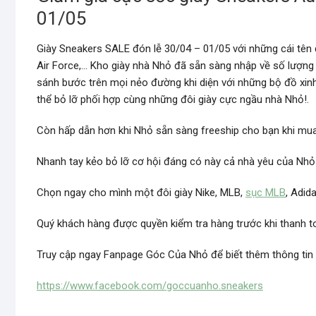
01/05
Giày Sneakers SALE đón lễ 30/04 – 01/05 với những cái tên
Air Force,… Kho giày nhà Nhỏ đã sẵn sàng nhập về số lượng
sánh bước trên mọi nẻo đường khi diện với những bộ đồ xin
thể bỏ lỡ phối hợp cùng những đôi giày cực ngầu nhà Nhỏ!.
Còn hấp dẫn hơn khi Nhỏ sẵn sàng freeship cho bạn khi mua 
Nhanh tay kẻo bỏ lỡ cơ hội đáng có này cả nhà yêu của Nhỏ
Chọn ngay cho mình một đôi giày Nike, MLB,
sục MLB
, Adid
Quý khách hàng được quyền kiểm tra hàng trước khi thanh toá
Truy cập ngay Fanpage Góc Của Nhỏ để biết thêm thông tin c
https://www.facebook.com/goccuanho.sneakers