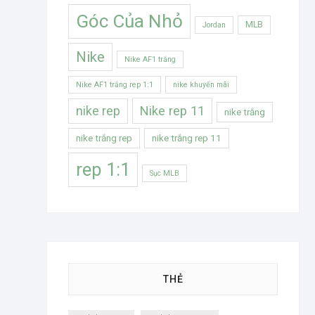
Góc Của Nhỏ
MLB
Jordan
Nike
Nike AF1 trắng
Nike AF1 trắng rep 1:1
nike khuyến mãi
Nike rep 11
nike rep
nike trắng
nike trắng rep
nike trắng rep 11
rep 1:1
Sục MLB
THẺ