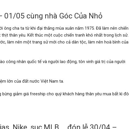
 – 01/05 cùng nhà Góc Của Nhỏ
ới ông cha ta từ khi đại thắng mùa xuân năm 1975. Đã làm nên chiến
thịt thân yêu. Kết thúc một cuộc chiến tranh khó nhất trong lịch sử.
ớc, làm nên một trang sử mới cho cả dân tộc, làm nên hoà bình của
ào công nhân quốc tế và người lao động, tôn vinh giá trị của người
 niệm lớn của đất nước Việt Nam ta.
ng bừng giảm giá freeship cho quý khách hàng thân yêu mua bất kì đô
ias, Nike, sục MLB,… đón lễ 30/04 –