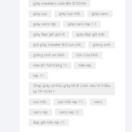
giày sneakers sale đón lễ 30/04
giày sục
giày sục mlb
giày vans
giày vans rep
giày vans rep 1:1
giày đạp gót giá rẻ
giày đạp gót mlb
giá giày sneaker 8/3 cực sốc
giáng sinh
giáng sinh an lành
Góc Của Nhỏ
nike af1 full trắng 11
nike rep
rep 11
Shop giày sở hữu giày MLB Liner siêu rẻ ở đâu
tại TP HCM ?
sục mlb
sục mlb rep 11
vans
vans rep
vans rep 11
đạp gót mlb rep 11