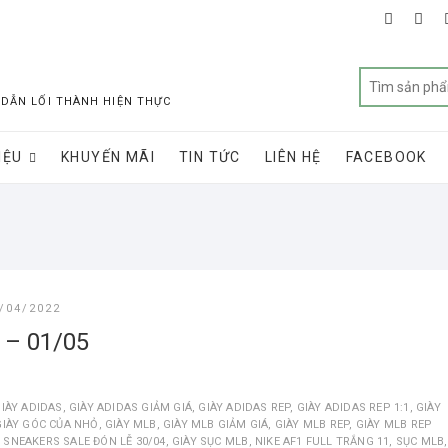
faceboo
twit
 DẪN LỐI THÀNH HIỆN THỰC
IỆU
KHUYẾN MÃI
TIN TỨC
LIÊN HỆ
FACEBOOK
/04/2022
 – 01/05
IÀY ADIDAS
,
GIÀY ADIDAS GIẢM GIÁ
,
GIÀY ADIDAS REP
,
GIÀY ADIDAS REP 1:1
,
GIÀY
GIÀY GÓC CỦA NHỎ
,
GIÀY MLB
,
GIÀY MLB GIẢM GIÁ
,
GIÀY MLB REP
,
GIÀY MLB REP
Y SNEAKERS SALE ĐÓN LỄ 30/04
,
GIÀY SỤC MLB
,
NIKE AF1 FULL TRẮNG 11
,
SỤC MLB
,