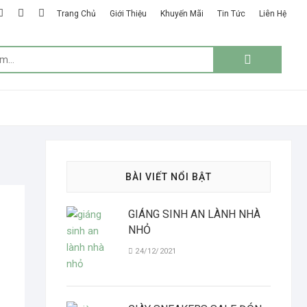
k
ter
google
instagram
linkedin
Trang Chủ
Giới Thiệu
Khuyến Mãi
Tin Tức
Liên Hệ
plus
Tìm
kiếm:
BÀI VIẾT NỔI BẬT
GIÁNG SINH AN LÀNH NHÀ
NHỎ
24/12/2021