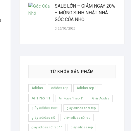
SALE LỚN – GIẢM NGAY 20%
– MỪNG SINH NHẬT NHÀ
GÓC CỦA NHỎ
e
25/06/2023
TỪ KHÓA SẢN PHẨM
Adidas
adidas rep
Adidas rep 11
AF1 rep 11
Air Force 1 rep 11
Giày Adidas
giày adidas nam
giày adidas nam rep
giày adidas nữ
giày adidas nữ rep
giày adidas nữ rep 11
giày adidas rep