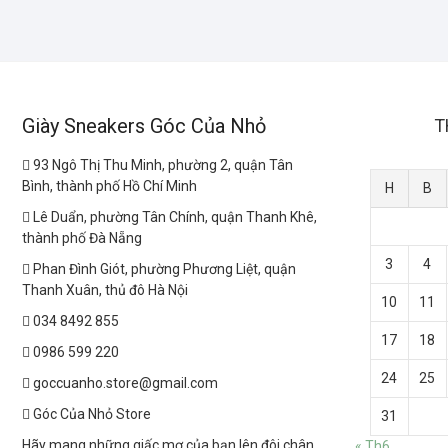
Giày Sneakers Góc Của Nhỏ
T
93 Ngô Thị Thu Minh, phường 2, quận Tân
Bình, thành phố Hồ Chí Minh
H
B
Lê Duẩn, phường Tân Chính, quận Thanh Khê,
thành phố Đà Nẵng
3
4
Phan Đình Giót, phường Phương Liệt, quận
Thanh Xuân, thủ đô Hà Nội
10
11
034 8492 855
17
18
0986 599 220
24
25
goccuanho.store@gmail.com
Góc Của Nhỏ Store
31
Hãy mang những giấc mơ của bạn lên đôi chân
« Th6