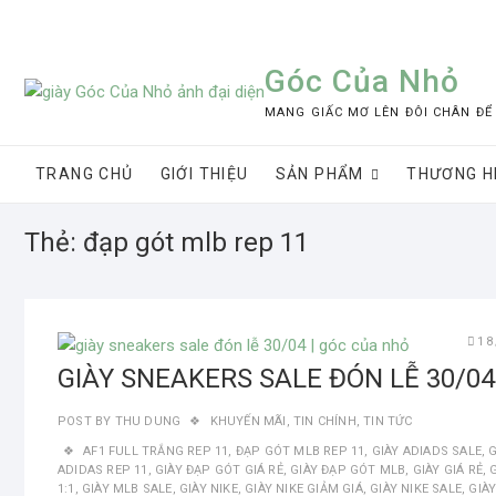
Skip
to
content
Góc Của Nhỏ
MANG GIẤC MƠ LÊN ĐÔI CHÂN ĐỂ
TRANG CHỦ
GIỚI THIỆU
SẢN PHẨM
THƯƠNG H
Thẻ:
đạp gót mlb rep 11
18
GIÀY SNEAKERS SALE ĐÓN LỄ 30/04
POST BY
THU DUNG
KHUYẾN MÃI
,
TIN CHÍNH
,
TIN TỨC
AF1 FULL TRẮNG REP 11
,
ĐẠP GÓT MLB REP 11
,
GIÀY ADIADS SALE
,
G
ADIDAS REP 11
,
GIÀY ĐẠP GÓT GIÁ RẺ
,
GIÀY ĐẠP GÓT MLB
,
GIÀY GIÁ RẺ
,
1:1
,
GIÀY MLB SALE
,
GIÀY NIKE
,
GIÀY NIKE GIẢM GIÁ
,
GIÀY NIKE SALE
,
GIÀ