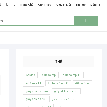
k
ter
google
instagram
linkedin
Trang Chủ
Giới Thiệu
Khuyến Mãi
Tin Tức
Liên Hệ
plus
Tìm
kiếm:
THẺ
Adidas
adidas rep
Adidas rep 11
AF1 rep 11
Air Force 1 rep 11
Giày Adidas
giày adidas nam
giày adidas nam rep
giày adidas nữ
giày adidas nữ rep