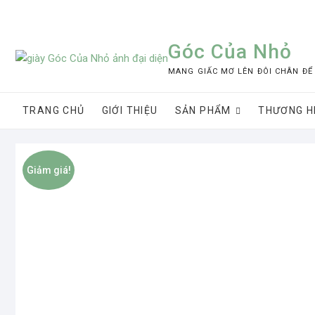
Skip
to
content
Góc Của Nhỏ
MANG GIẤC MƠ LÊN ĐÔI CHÂN ĐỂ
TRANG CHỦ
GIỚI THIỆU
SẢN PHẨM
THƯƠNG H
Giảm giá!