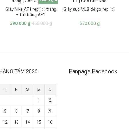
Giày Nike AF1 rep 1:1 trắng
Giày sục MLB đế gỗ rep 1:1
– full trắng AF1
390.000
₫
450.000
₫
570.000
₫
Fanpage Facebook
HÁNG TÁM 2026
T
N
S
B
C
1
2
5
6
7
8
9
12
13
14
15
16