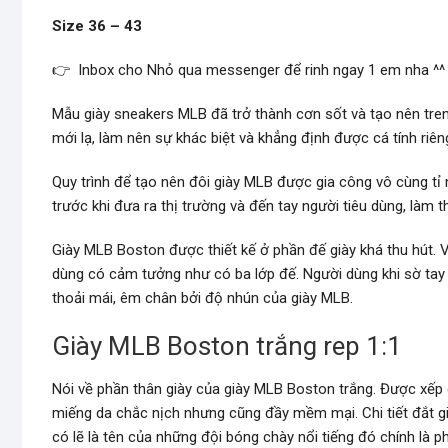
Size 36 – 43
👉 Inbox cho Nhỏ qua messenger để rinh ngay 1 em nha ^^
Mẫu giày sneakers MLB đã trở thành cơn sốt và tạo nên trend
mới lạ, làm nên sự khác biệt và khẳng định được cá tính riên
Quy trình để tạo nên đôi giày MLB được gia công vô cùng t
trước khi đưa ra thị trường và đến tay người tiêu dùng, là
Giày MLB Boston được thiết kế ở phần đế giày khá thu hút. 
dùng có cảm tưởng như có ba lớp đế. Người dùng khi sờ tay
thoải mái, êm chân bởi độ nhún của giày MLB.
Giày MLB Boston trắng rep 1:1
Nói về phần thân giày của giày MLB Boston trắng. Được xếp
miếng da chắc nịch nhưng cũng đầy mềm mại. Chi tiết đắt gi
có lẽ là tên của những đội bóng chày nổi tiếng đó chính là 