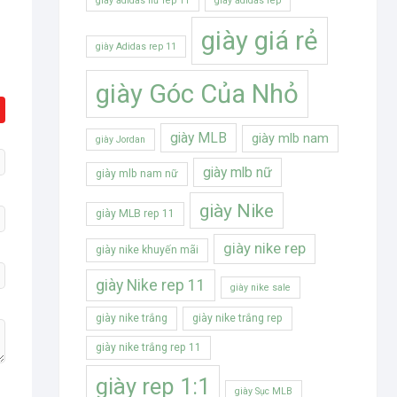
giày adidas nữ rep 11
giày adidas rep
giày giá rẻ
giày Adidas rep 11
giày Góc Của Nhỏ
giày MLB
giày mlb nam
giày Jordan
giày mlb nữ
giày mlb nam nữ
giày Nike
giày MLB rep 11
giày nike rep
giày nike khuyến mãi
giày Nike rep 11
giày nike sale
giày nike trắng
giày nike trắng rep
giày nike trắng rep 11
giày rep 1:1
giày Sục MLB