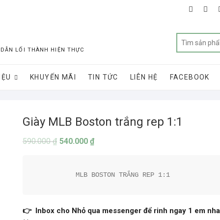
faceboo
twit
 DẪN LỐI THÀNH HIỆN THỰC
IỆU
KHUYẾN MÃI
TIN TỨC
LIÊN HỆ
FACEBOOK
Giày MLB Boston trắng rep 1:1
590.000
₫
540.000
₫
MLB BOSTON TRẮNG REP 1:1
👉 Inbox cho Nhỏ qua messenger để rinh ngay 1 em nha