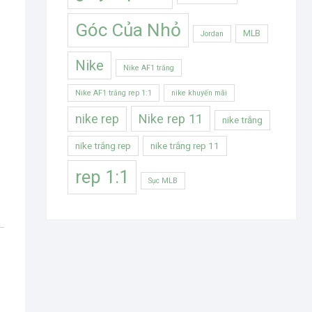
Góc Của Nhỏ
MLB
Jordan
Nike
Nike AF1 trắng
Nike AF1 trắng rep 1:1
nike khuyến mãi
Nike rep 11
nike rep
nike trắng
nike trắng rep
nike trắng rep 11
rep 1:1
Sục MLB