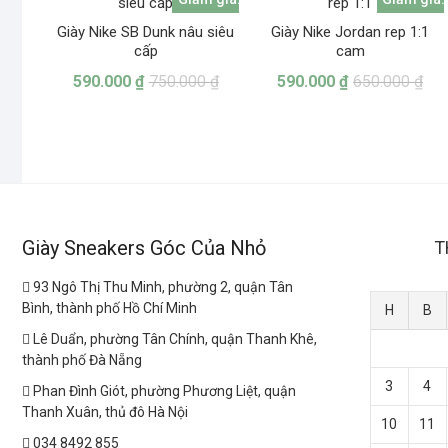
Giày Nike SB Dunk nâu siêu
Giày Nike Jordan rep 1:1
cấp
cam
590.000
₫
750.000
₫
590.000
₫
650.000
₫
Giày Sneakers Góc Của Nhỏ
T
93 Ngô Thị Thu Minh, phường 2, quận Tân
Bình, thành phố Hồ Chí Minh
H
B
Lê Duẩn, phường Tân Chính, quận Thanh Khê,
thành phố Đà Nẵng
3
4
Phan Đình Giót, phường Phương Liệt, quận
Thanh Xuân, thủ đô Hà Nội
10
11
034 8492 855