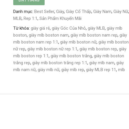
Danh mục:
Best Seller
,
Giày
,
Giày Cổ Thấp
,
Giày Nam
,
Giày Nữ
,
MLB
,
Rep 1:1
,
Sản Phẩm Khuyến Mãi
Từ khóa:
giày giá rẻ
,
giày Góc Của Nhỏ
,
giày MLB
,
giày mlb
boston
,
giày mlb boston nam
,
giày mlb boston nam rep
,
giày
mlb boston nam rep 1:1
,
giày mlb boston nữ
,
giày mlb boston
nữ rep
,
giày mlb boston nữ rep 1:1
,
giày mlb boston rep
,
giày
mlb boston rep 1:1
,
giày mlb boston trắng
,
giày mlb boston
trắng rep
,
giày mlb boston trắng rep 1:1
,
giày mlb nam
,
giày
mlb nam nữ
,
giày mlb nữ
,
giày mlb rep
,
giày MLB rep 11
,
mlb
boston
,
mlb boston nam
,
mlb boston nam rep
,
mlb boston
nam rep 1:1
,
mlb boston nữ
,
mlb boston nữ rep
,
mlb boston
nữ rep 1:1
,
mlb boston rep
,
mlb boston rep 1:1
,
mlb boston
trắng
,
mlb boston trắng rep
,
mlb boston trắng rep 1:1