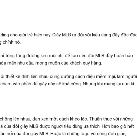
ing cho giới trẻ hiện nay. Giày MLB ra đời với kiểu dáng đầy độc đáo
g chính nó.
ỉ mỉ từng từng đường kim mũi chỉ để tạo nên đôi MLB đầy hoàn hảo
m thỏa mãn nhu cầu, mong muốn của khách quý hàng.
Với thiết kế dính liền nhau cùng đường cách điệu mềm mại, làm người
 chạm vào phần đế giày này sẽ khá cứng. Nhưng khi mang lại cực kì
 chồng lên nhau, đan xen một cách khéo léo. Thuần thục với những
á của đôi giày MLB được người tiêu dùng ưa thích. Hơn bao giờ hết
phần nổi của đôi giày MLB. Hoặc là những logo vô cùng đơn giản,