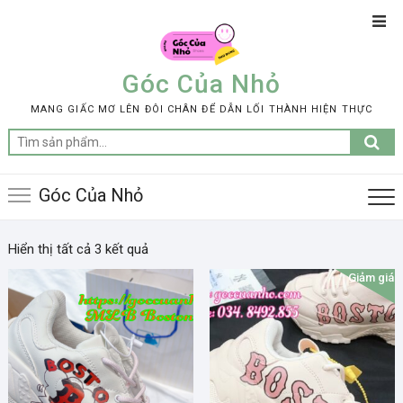
Skip
Top
to
Men
content
Góc Của Nhỏ
MANG GIẤC MƠ LÊN ĐÔI CHÂN ĐỂ DẪN LỐI THÀNH HIỆN THỰC
Tìm
kiếm:
Góc Của Nhỏ
Hiển thị tất cả 3 kết quả
Giảm giá!