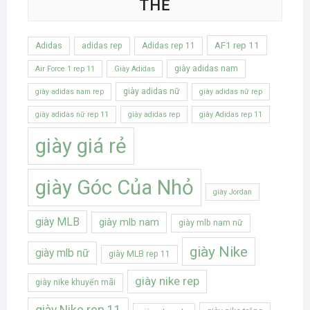
THẺ
AF1 rep 11
Adidas
adidas rep
Adidas rep 11
giày adidas nam
Air Force 1 rep 11
Giày Adidas
giày adidas nữ
giày adidas nam rep
giày adidas nữ rep
giày adidas nữ rep 11
giày adidas rep
giày Adidas rep 11
giày giá rẻ
giày Góc Của Nhỏ
giày Jordan
giày MLB
giày mlb nam
giày mlb nam nữ
giày Nike
giày mlb nữ
giày MLB rep 11
giày nike rep
giày nike khuyến mãi
giày Nike rep 11