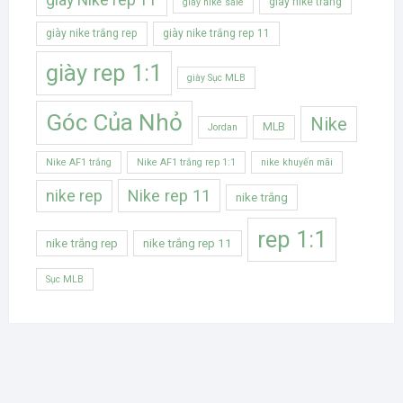
giày nike trắng
giày nike sale
giày nike trắng rep
giày nike trắng rep 11
giày rep 1:1
giày Sục MLB
Góc Của Nhỏ
Nike
MLB
Jordan
Nike AF1 trắng
Nike AF1 trắng rep 1:1
nike khuyến mãi
Nike rep 11
nike rep
nike trắng
rep 1:1
nike trắng rep
nike trắng rep 11
Sục MLB