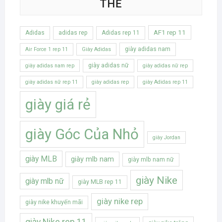
THẺ
AF1 rep 11
Adidas
adidas rep
Adidas rep 11
giày adidas nam
Air Force 1 rep 11
Giày Adidas
giày adidas nữ
giày adidas nam rep
giày adidas nữ rep
giày adidas nữ rep 11
giày adidas rep
giày Adidas rep 11
giày giá rẻ
giày Góc Của Nhỏ
giày Jordan
giày MLB
giày mlb nam
giày mlb nam nữ
giày Nike
giày mlb nữ
giày MLB rep 11
giày nike rep
giày nike khuyến mãi
giày Nike rep 11