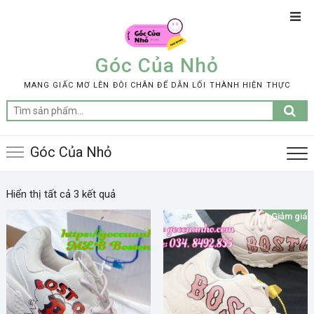
Skip
Top
to
Men
content
Góc Của Nhỏ
MANG GIẤC MƠ LÊN ĐÔI CHÂN ĐỂ DẪN LỐI THÀNH HIỆN THỰC
Tìm
kiếm:
Góc Của Nhỏ
Hiển thị tất cả 3 kết quả
Giảm giá!