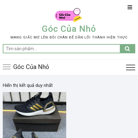
Skip
Top
to
Men
content
Góc Của Nhỏ
MANG GIẤC MƠ LÊN ĐÔI CHÂN ĐỂ DẪN LỐI THÀNH HIỆN THỰC
Tìm
kiếm:
Góc Của Nhỏ
Hiển thị kết quả duy nhất