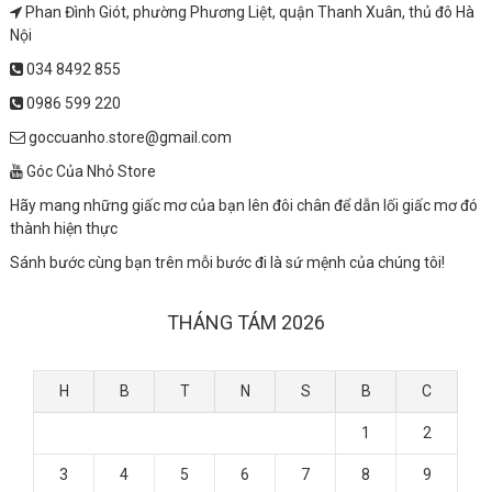
Phan Đình Giót, phường Phương Liệt, quận Thanh Xuân, thủ đô Hà
Nội
034 8492 855
0986 599 220
goccuanho.store@gmail.com
Góc Của Nhỏ Store
Hãy mang những giấc mơ của bạn lên đôi chân để dẫn lối giấc mơ đó
thành hiện thực
Sánh bước cùng bạn trên mỗi bước đi là sứ mệnh của chúng tôi!
THÁNG TÁM 2026
H
B
T
N
S
B
C
1
2
3
4
5
6
7
8
9