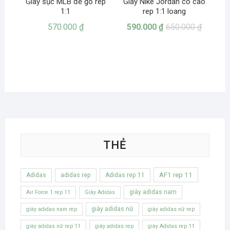
Giày sục MLB đế gỗ rep
Giày Nike Jordan cổ cao
1:1
rep 1:1 loang
570.000
₫
590.000
₫
650.000
₫
THẺ
AF1 rep 11
Adidas
adidas rep
Adidas rep 11
giày adidas nam
Air Force 1 rep 11
Giày Adidas
giày adidas nữ
giày adidas nam rep
giày adidas nữ rep
giày adidas nữ rep 11
giày adidas rep
giày Adidas rep 11