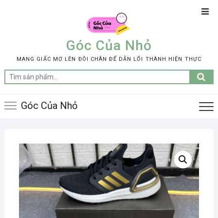
Skip
Top
to
Men
content
Góc Của Nhỏ
MANG GIẤC MƠ LÊN ĐÔI CHÂN ĐỂ DẪN LỐI THÀNH HIỆN THỰC
Tìm
kiếm:
Góc Của Nhỏ