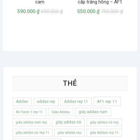
cam
cấp trắng hồng – AF1
590.000
₫
650.000
₫
550.000
₫
750.000
₫
THẺ
AF1 rep 11
Adidas
adidas rep
Adidas rep 11
giày adidas nam
Air Force 1 rep 11
Giày Adidas
giày adidas nữ
giày adidas nam rep
giày adidas nữ rep
giày adidas nữ rep 11
giày adidas rep
giày Adidas rep 11