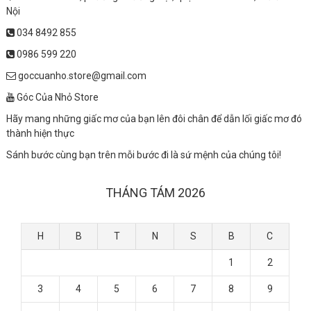
Nội
034 8492 855
0986 599 220
goccuanho.store@gmail.com
Góc Của Nhỏ Store
Hãy mang những giấc mơ của bạn lên đôi chân để dẫn lối giấc mơ đó
thành hiện thực
Sánh bước cùng bạn trên mỗi bước đi là sứ mệnh của chúng tôi!
THÁNG TÁM 2026
H
B
T
N
S
B
C
1
2
3
4
5
6
7
8
9