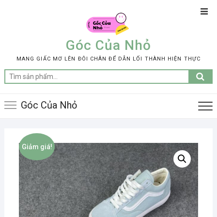
Skip
Top
to
Men
content
Góc Của Nhỏ
MANG GIẤC MƠ LÊN ĐÔI CHÂN ĐỂ DẪN LỐI THÀNH HIỆN THỰC
Tìm
kiếm:
Góc Của Nhỏ
Giảm giá!