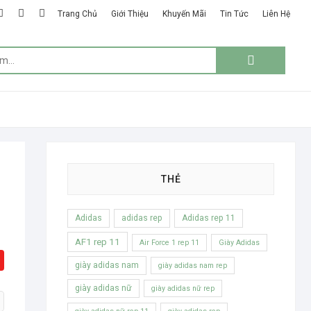
k
ter
google
instagram
linkedin
Trang Chủ
Giới Thiệu
Khuyến Mãi
Tin Tức
Liên Hệ
plus
Tìm
kiếm:
THẺ
Adidas
adidas rep
Adidas rep 11
AF1 rep 11
Air Force 1 rep 11
Giày Adidas
giày adidas nam
giày adidas nam rep
giày adidas nữ
giày adidas nữ rep