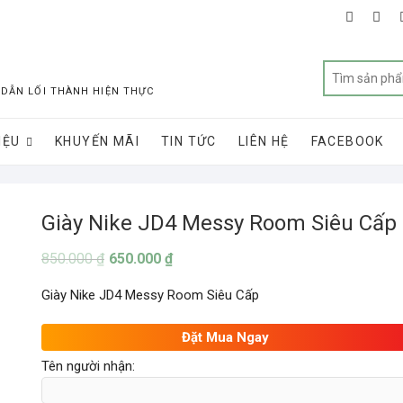
faceboo
twit
 DẪN LỐI THÀNH HIỆN THỰC
IỆU
KHUYẾN MÃI
TIN TỨC
LIÊN HỆ
FACEBOOK
Giày Nike JD4 Messy Room Siêu Cấp
850.000
₫
650.000
₫
Giày Nike JD4 Messy Room Siêu Cấp
Đặt Mua Ngay
Tên người nhận: