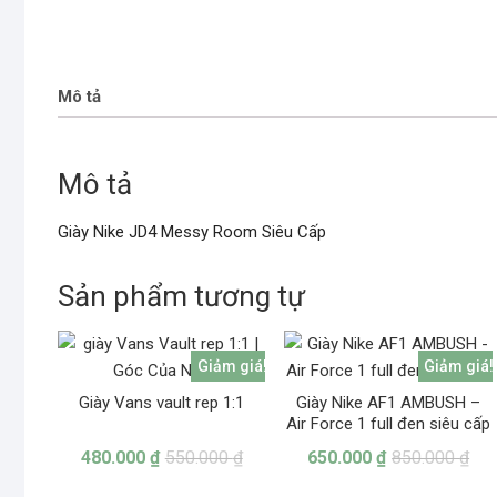
Mô tả
Mô tả
Giày Nike JD4 Messy Room Siêu Cấp
Sản phẩm tương tự
Giảm giá!
Giảm giá!
Giày Vans vault rep 1:1
Giày Nike AF1 AMBUSH –
Air Force 1 full đen siêu cấp
480.000
₫
550.000
₫
650.000
₫
850.000
₫