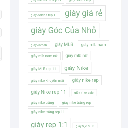
giày adidas nữ rep 11
giày adidas rep
giày giá rẻ
giày Adidas rep 11
giày Góc Của Nhỏ
giày MLB
giày mlb nam
giày Jordan
giày mlb nữ
giày mlb nam nữ
giày Nike
giày MLB rep 11
giày nike rep
giày nike khuyến mãi
giày Nike rep 11
giày nike sale
giày nike trắng
giày nike trắng rep
giày nike trắng rep 11
giày rep 1:1
giày Sục MLB