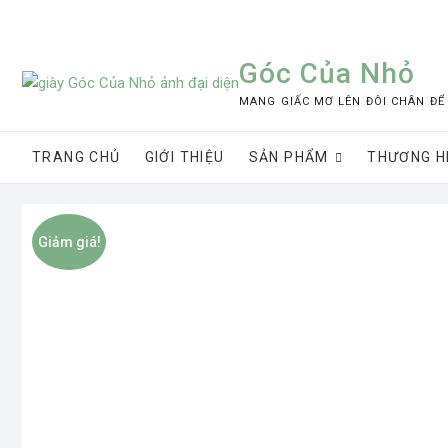
Skip
to
content
Góc Của Nhỏ
MANG GIẤC MƠ LÊN ĐÔI CHÂN ĐỂ
TRANG CHỦ
GIỚI THIỆU
SẢN PHẨM
THƯƠNG H
Giảm giá!