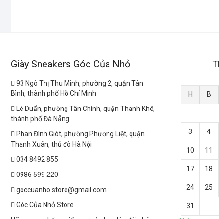
Giày Sneakers Góc Của Nhỏ
T
93 Ngô Thị Thu Minh, phường 2, quận Tân
Bình, thành phố Hồ Chí Minh
H
B
Lê Duẩn, phường Tân Chính, quận Thanh Khê,
thành phố Đà Nẵng
3
4
Phan Đình Giót, phường Phương Liệt, quận
Thanh Xuân, thủ đô Hà Nội
10
11
034 8492 855
17
18
0986 599 220
24
25
goccuanho.store@gmail.com
Góc Của Nhỏ Store
31