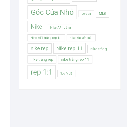
Góc Của Nhỏ
MLB
Jordan
Nike
Nike AF1 trắng
Nike AF1 trắng rep 1:1
nike khuyến mãi
Nike rep 11
nike rep
nike trắng
nike trắng rep
nike trắng rep 11
rep 1:1
Sục MLB