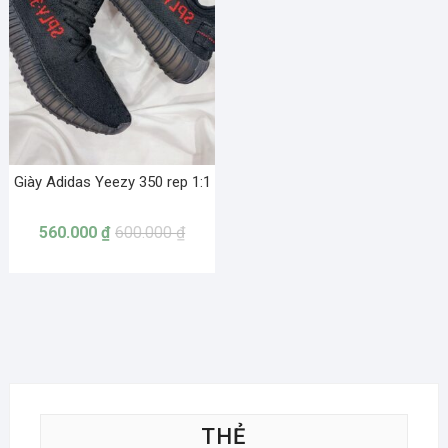
Giày Adidas Yeezy 350 rep 1:1
560.000
₫
600.000
₫
THẺ