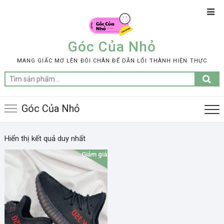
Skip
Top
to
Men
content
Góc Của Nhỏ
MANG GIẤC MƠ LÊN ĐÔI CHÂN ĐỂ DẪN LỐI THÀNH HIỆN THỰC
Tìm
kiếm:
Góc Của Nhỏ
Hiển thị kết quả duy nhất
Giảm giá!