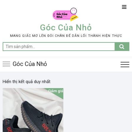
Skip
Top
to
Men
content
Góc Của Nhỏ
MANG GIẤC MƠ LÊN ĐÔI CHÂN ĐỂ DẪN LỐI THÀNH HIỆN THỰC
Tìm
kiếm:
Góc Của Nhỏ
Hiển thị kết quả duy nhất
Giảm giá!