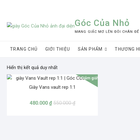
Skip
to
content
Góc Của Nhỏ
MANG GIẤC MƠ LÊN ĐÔI CHÂN ĐỂ
TRANG CHỦ
GIỚI THIỆU
SẢN PHẨM
THƯƠNG H
Hiển thị kết quả duy nhất
Giảm giá!
Giày Vans vault rep 1:1
480.000
₫
550.000
₫