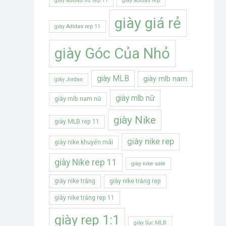
giày adidas nữ rep 11
giày adidas rep
giày giá rẻ
giày Adidas rep 11
giày Góc Của Nhỏ
giày MLB
giày mlb nam
giày Jordan
giày mlb nữ
giày mlb nam nữ
giày Nike
giày MLB rep 11
giày nike rep
giày nike khuyến mãi
giày Nike rep 11
giày nike sale
giày nike trắng
giày nike trắng rep
giày nike trắng rep 11
giày rep 1:1
giày Sục MLB