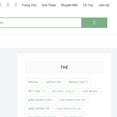
k
ter
google
instagram
linkedin
Trang Chủ
Giới Thiệu
Khuyến Mãi
Tin Tức
Liên Hệ
plus
Tìm
kiếm:
THẺ
Adidas
adidas rep
Adidas rep 11
AF1 rep 11
Air Force 1 rep 11
Giày Adidas
giày adidas nam
giày adidas nam rep
giày adidas nữ
giày adidas nữ rep