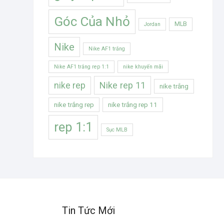
Góc Của Nhỏ
MLB
Jordan
Nike
Nike AF1 trắng
Nike AF1 trắng rep 1:1
nike khuyến mãi
Nike rep 11
nike rep
nike trắng
nike trắng rep
nike trắng rep 11
rep 1:1
Sục MLB
Tin Tức Mới