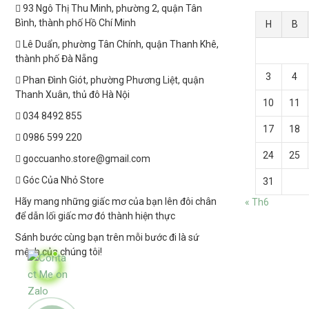
93 Ngô Thị Thu Minh, phường 2, quận Tân
Bình, thành phố Hồ Chí Minh
H
B
Lê Duẩn, phường Tân Chính, quận Thanh Khê,
thành phố Đà Nẵng
3
4
Phan Đình Giót, phường Phương Liệt, quận
Thanh Xuân, thủ đô Hà Nội
10
11
034 8492 855
17
18
0986 599 220
24
25
goccuanho.store@gmail.com
Góc Của Nhỏ Store
31
Hãy mang những giấc mơ của bạn lên đôi chân
« Th6
để dẫn lối giấc mơ đó thành hiện thực
Sánh bước cùng bạn trên mỗi bước đi là sứ
mệnh của chúng tôi!