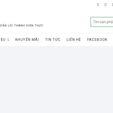
faceboo
twit
 DẪN LỐI THÀNH HIỆN THỰC
IỆU
KHUYẾN MÃI
TIN TỨC
LIÊN HỆ
FACEBOOK