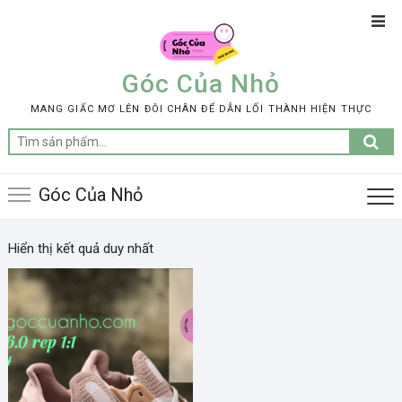
Skip
Top
to
Men
content
Góc Của Nhỏ
MANG GIẤC MƠ LÊN ĐÔI CHÂN ĐỂ DẪN LỐI THÀNH HIỆN THỰC
Tìm
kiếm:
Góc Của Nhỏ
Hiển thị kết quả duy nhất