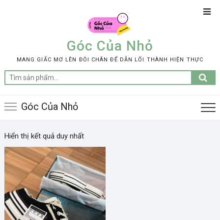
Skip
Top
to
Men
content
Góc Của Nhỏ
MANG GIẤC MƠ LÊN ĐÔI CHÂN ĐỂ DẪN LỐI THÀNH HIỆN THỰC
Tìm
kiếm:
Góc Của Nhỏ
Hiển thị kết quả duy nhất