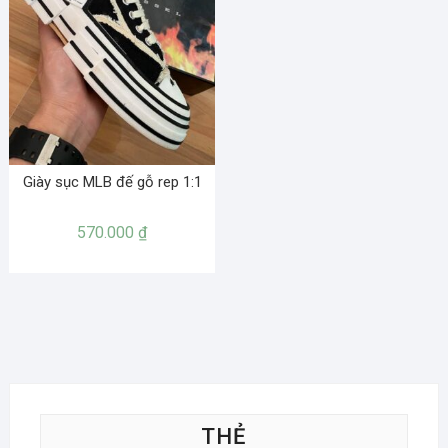
Giày sục MLB đế gỗ rep 1:1
570.000
₫
THẺ