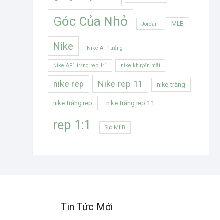
Góc Của Nhỏ
MLB
Jordan
Nike
Nike AF1 trắng
Nike AF1 trắng rep 1:1
nike khuyến mãi
Nike rep 11
nike rep
nike trắng
nike trắng rep
nike trắng rep 11
rep 1:1
Sục MLB
Tin Tức Mới