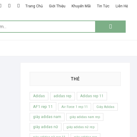
k
ter
google
instagram
linkedin
Trang Chủ
Giới Thiệu
Khuyến Mãi
Tin Tức
Liên Hệ
plus
Tìm
kiếm:
THẺ
Adidas
adidas rep
Adidas rep 11
AF1 rep 11
Air Force 1 rep 11
Giày Adidas
giày adidas nam
giày adidas nam rep
giày adidas nữ
giày adidas nữ rep