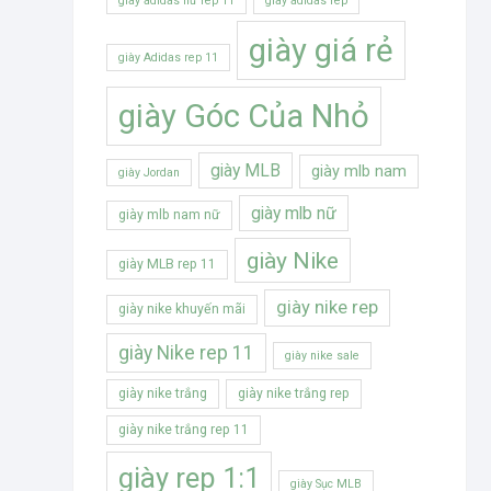
giày adidas nữ rep 11
giày adidas rep
giày giá rẻ
giày Adidas rep 11
giày Góc Của Nhỏ
giày MLB
giày mlb nam
giày Jordan
giày mlb nữ
giày mlb nam nữ
giày Nike
giày MLB rep 11
giày nike rep
giày nike khuyến mãi
giày Nike rep 11
giày nike sale
giày nike trắng
giày nike trắng rep
giày nike trắng rep 11
giày rep 1:1
giày Sục MLB