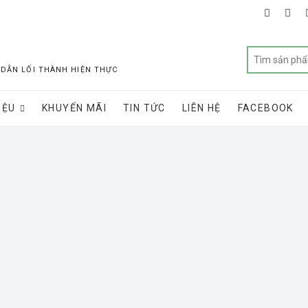
faceboo
twit
 DẪN LỐI THÀNH HIỆN THỰC
IỆU
KHUYẾN MÃI
TIN TỨC
LIÊN HỆ
FACEBOOK