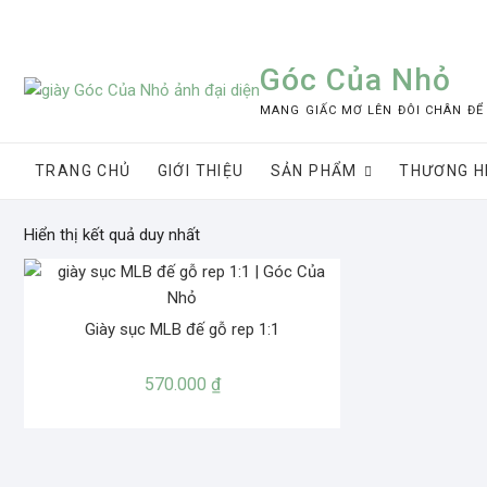
Skip
to
content
Góc Của Nhỏ
MANG GIẤC MƠ LÊN ĐÔI CHÂN ĐỂ
TRANG CHỦ
GIỚI THIỆU
SẢN PHẨM
THƯƠNG H
Hiển thị kết quả duy nhất
Giày sục MLB đế gỗ rep 1:1
570.000
₫