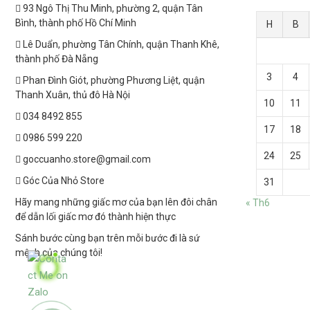
93 Ngô Thị Thu Minh, phường 2, quận Tân
Bình, thành phố Hồ Chí Minh
H
B
Lê Duẩn, phường Tân Chính, quận Thanh Khê,
thành phố Đà Nẵng
3
4
Phan Đình Giót, phường Phương Liệt, quận
Thanh Xuân, thủ đô Hà Nội
10
11
034 8492 855
17
18
0986 599 220
24
25
goccuanho.store@gmail.com
Góc Của Nhỏ Store
31
Hãy mang những giấc mơ của bạn lên đôi chân
« Th6
để dẫn lối giấc mơ đó thành hiện thực
Sánh bước cùng bạn trên mỗi bước đi là sứ
mệnh của chúng tôi!