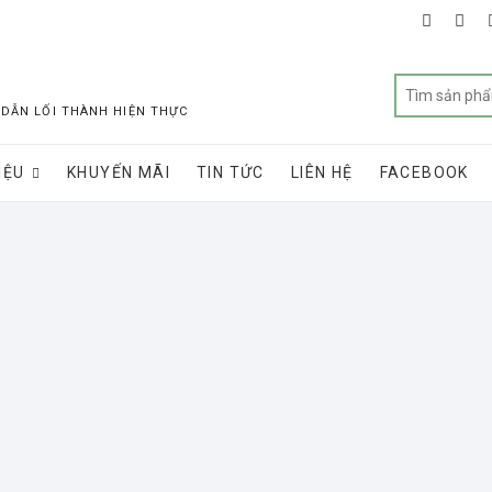
faceboo
twit
 DẪN LỐI THÀNH HIỆN THỰC
IỆU
KHUYẾN MÃI
TIN TỨC
LIÊN HỆ
FACEBOOK