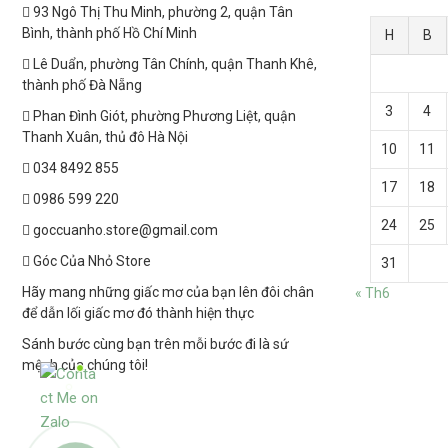
93 Ngô Thị Thu Minh, phường 2, quận Tân
Bình, thành phố Hồ Chí Minh
H
B
Lê Duẩn, phường Tân Chính, quận Thanh Khê,
thành phố Đà Nẵng
3
4
Phan Đình Giót, phường Phương Liệt, quận
Thanh Xuân, thủ đô Hà Nội
10
11
034 8492 855
17
18
0986 599 220
24
25
goccuanho.store@gmail.com
Góc Của Nhỏ Store
31
Hãy mang những giấc mơ của bạn lên đôi chân
« Th6
để dẫn lối giấc mơ đó thành hiện thực
Sánh bước cùng bạn trên mỗi bước đi là sứ
mệnh của chúng tôi!