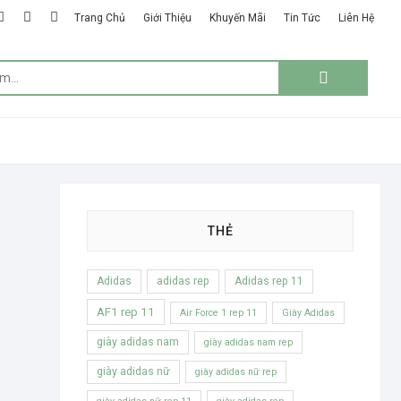
k
ter
google
instagram
linkedin
Trang Chủ
Giới Thiệu
Khuyến Mãi
Tin Tức
Liên Hệ
plus
Tìm
kiếm:
THẺ
Adidas
adidas rep
Adidas rep 11
AF1 rep 11
Air Force 1 rep 11
Giày Adidas
giày adidas nam
giày adidas nam rep
giày adidas nữ
giày adidas nữ rep