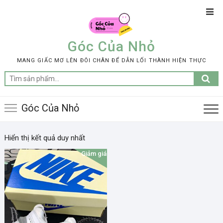
Skip
Top
to
Men
content
Góc Của Nhỏ
MANG GIẤC MƠ LÊN ĐÔI CHÂN ĐỂ DẪN LỐI THÀNH HIỆN THỰC
Tìm
kiếm:
Góc Của Nhỏ
Hiển thị kết quả duy nhất
Giảm giá!