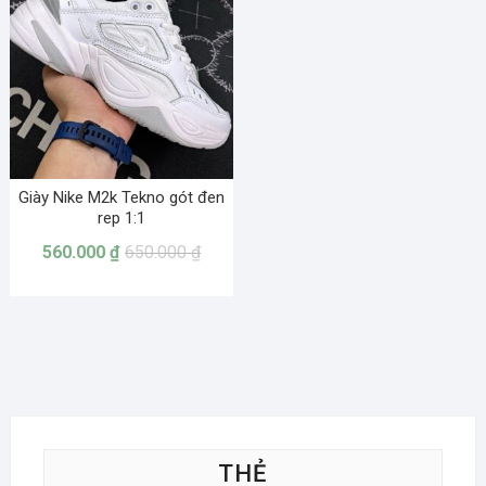
Giày Nike M2k Tekno gót đen
rep 1:1
560.000
₫
650.000
₫
THẺ