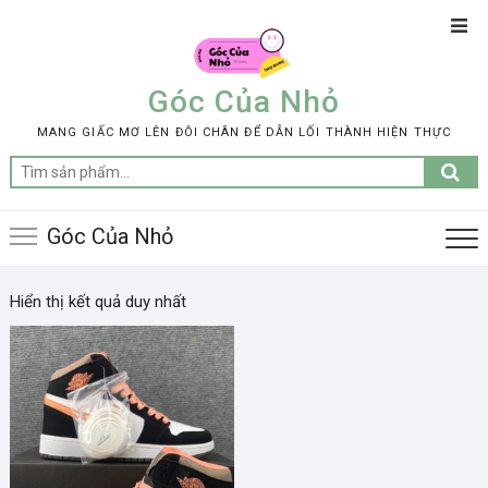
Skip
Top
to
Men
content
Góc Của Nhỏ
MANG GIẤC MƠ LÊN ĐÔI CHÂN ĐỂ DẪN LỐI THÀNH HIỆN THỰC
Tìm
kiếm:
Góc Của Nhỏ
Hiển thị kết quả duy nhất