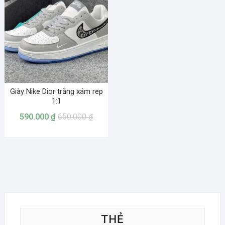
Giày Nike Dior trắng xám rep
1:1
590.000
₫
650.000
₫
THẺ