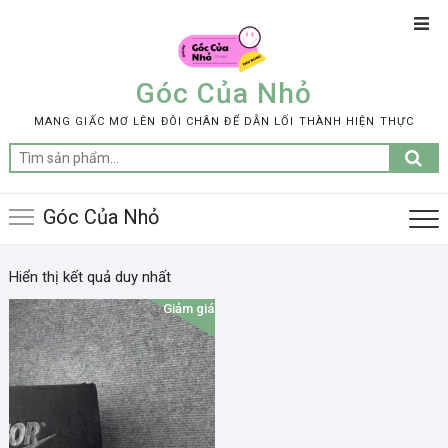
Skip
Top
to
Men
content
Góc Của Nhỏ
MANG GIẤC MƠ LÊN ĐÔI CHÂN ĐỂ DẪN LỐI THÀNH HIỆN THỰC
Tìm
kiếm:
Góc Của Nhỏ
Hiển thị kết quả duy nhất
Giảm giá!