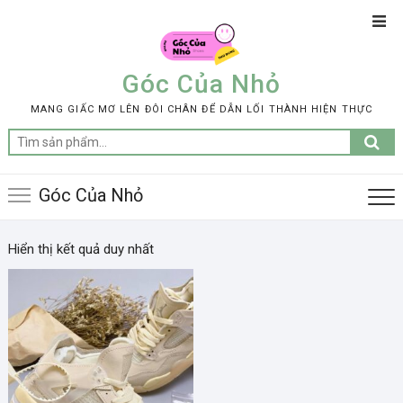
Skip
Top
to
Men
content
Góc Của Nhỏ
MANG GIẤC MƠ LÊN ĐÔI CHÂN ĐỂ DẪN LỐI THÀNH HIỆN THỰC
Tìm
kiếm:
Góc Của Nhỏ
Hiển thị kết quả duy nhất