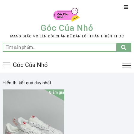
Skip
Top
to
Men
content
Góc Của Nhỏ
MANG GIẤC MƠ LÊN ĐÔI CHÂN ĐỂ DẪN LỐI THÀNH HIỆN THỰC
Tìm
kiếm:
Góc Của Nhỏ
Hiển thị kết quả duy nhất
Giảm giá!