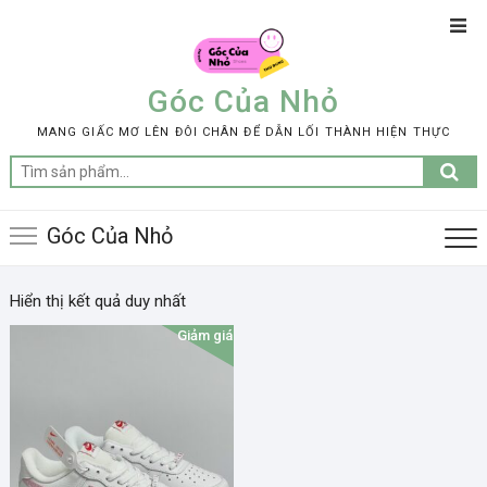
Skip
Top
to
Men
content
Góc Của Nhỏ
MANG GIẤC MƠ LÊN ĐÔI CHÂN ĐỂ DẪN LỐI THÀNH HIỆN THỰC
Tìm
kiếm:
Góc Của Nhỏ
Hiển thị kết quả duy nhất
Giảm giá!