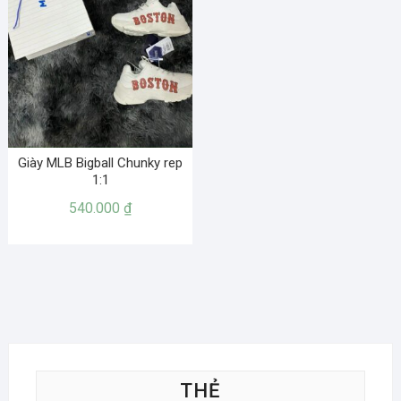
Giày MLB Bigball Chunky rep
1:1
540.000
₫
THẺ