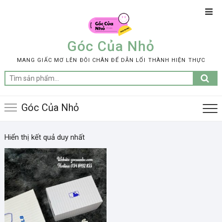
Skip
Top
to
Men
content
Góc Của Nhỏ
MANG GIẤC MƠ LÊN ĐÔI CHÂN ĐỂ DẪN LỐI THÀNH HIỆN THỰC
Tìm
kiếm:
Góc Của Nhỏ
Hiển thị kết quả duy nhất