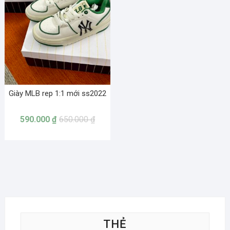
Giày MLB rep 1:1 mới ss2022
590.000
₫
650.000
₫
THẺ