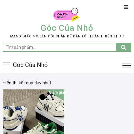
Skip
Top
to
Men
content
Góc Của Nhỏ
MANG GIẤC MƠ LÊN ĐÔI CHÂN ĐỂ DẪN LỐI THÀNH HIỆN THỰC
Tìm
kiếm:
Góc Của Nhỏ
Hiển thị kết quả duy nhất
Giảm giá!