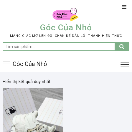
Skip
Top
to
Men
content
Góc Của Nhỏ
MANG GIẤC MƠ LÊN ĐÔI CHÂN ĐỂ DẪN LỐI THÀNH HIỆN THỰC
Tìm
kiếm:
Góc Của Nhỏ
Hiển thị kết quả duy nhất