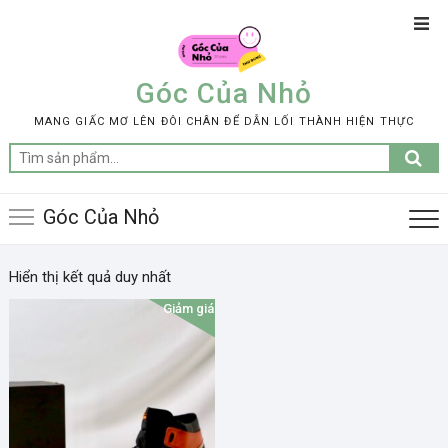
Skip
Top
to
Men
content
Góc Của Nhỏ
MANG GIẤC MƠ LÊN ĐÔI CHÂN ĐỂ DẪN LỐI THÀNH HIỆN THỰC
Tìm
kiếm:
Góc Của Nhỏ
Hiển thị kết quả duy nhất
Giảm giá!