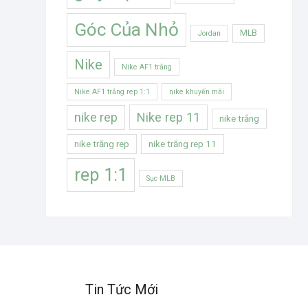
Góc Của Nhỏ
MLB
Jordan
Nike
Nike AF1 trắng
Nike AF1 trắng rep 1:1
nike khuyến mãi
Nike rep 11
nike rep
nike trắng
nike trắng rep
nike trắng rep 11
rep 1:1
Sục MLB
Tin Tức Mới