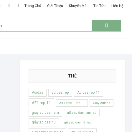
k
ter
google
instagram
linkedin
Trang Chủ
Giới Thiệu
Khuyến Mãi
Tin Tức
Liên Hệ
plus
Tìm
kiếm:
THẺ
Adidas
adidas rep
Adidas rep 11
AF1 rep 11
Air Force 1 rep 11
Giày Adidas
giày adidas nam
giày adidas nam rep
giày adidas nữ
giày adidas nữ rep