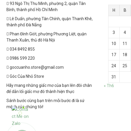
93 Ngô Thị Thu Minh, phường 2, quận Tân
Bình, thành phố Hồ Chí Minh
H
B
Lê Duẩn, phường Tân Chính, quận Thanh Khê,
thành phố Đà Nẵng
3
4
Phan Đình Giót, phường Phương Liệt, quận
Thanh Xuân, thủ đô Hà Nội
10
11
034 8492 855
17
18
0986 599 220
24
25
goccuanho.store@gmail.com
Góc Của Nhỏ Store
31
Hãy mang những giấc mơ của bạn lên đôi chân
« Th6
để dẫn lối giấc mơ đó thành hiện thực
Sánh bước cùng bạn trên mỗi bước đi là sứ
mệnh của chúng tôi!