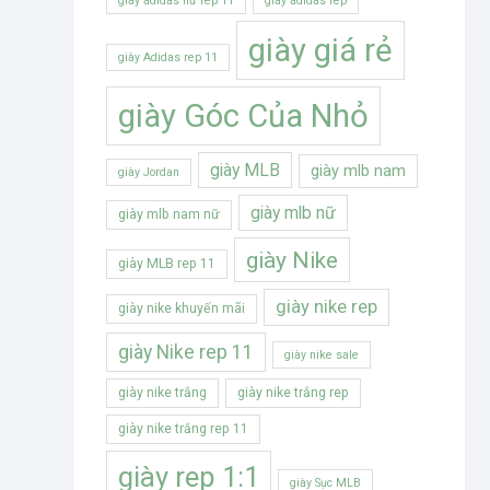
giày adidas nữ rep 11
giày adidas rep
giày giá rẻ
giày Adidas rep 11
giày Góc Của Nhỏ
giày MLB
giày mlb nam
giày Jordan
giày mlb nữ
giày mlb nam nữ
giày Nike
giày MLB rep 11
giày nike rep
giày nike khuyến mãi
giày Nike rep 11
giày nike sale
giày nike trắng
giày nike trắng rep
giày nike trắng rep 11
giày rep 1:1
giày Sục MLB