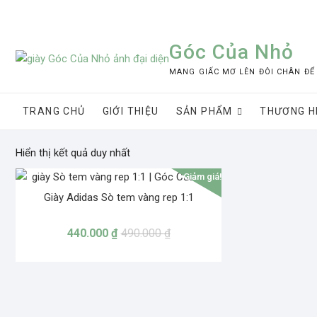
Skip
to
content
Góc Của Nhỏ
MANG GIẤC MƠ LÊN ĐÔI CHÂN ĐỂ
TRANG CHỦ
GIỚI THIỆU
SẢN PHẨM
THƯƠNG H
Hiển thị kết quả duy nhất
Giảm giá!
Giày Adidas Sò tem vàng rep 1:1
440.000
₫
490.000
₫