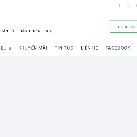
faceboo
twit
 DẪN LỐI THÀNH HIỆN THỰC
IỆU
KHUYẾN MÃI
TIN TỨC
LIÊN HỆ
FACEBOOK