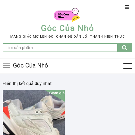
Skip
Top
to
Men
content
Góc Của Nhỏ
MANG GIẤC MƠ LÊN ĐÔI CHÂN ĐỂ DẪN LỐI THÀNH HIỆN THỰC
Tìm
kiếm:
Góc Của Nhỏ
Hiển thị kết quả duy nhất
Giảm giá!