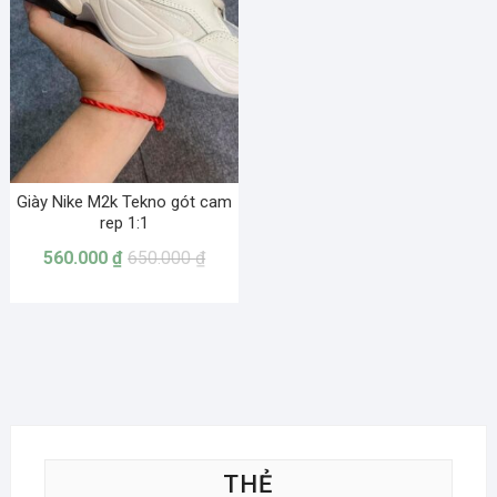
Giày Nike M2k Tekno gót cam
rep 1:1
560.000
₫
650.000
₫
THẺ