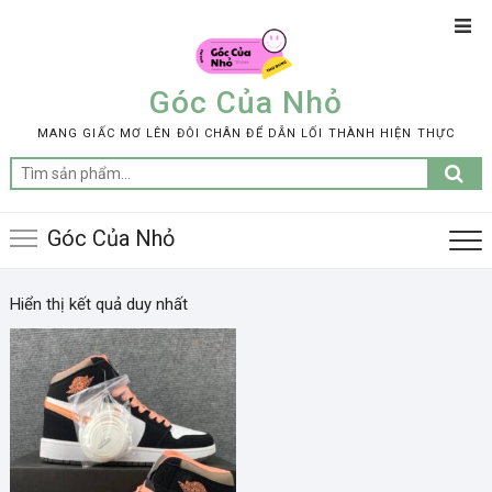
Skip
Top
to
Men
content
Góc Của Nhỏ
MANG GIẤC MƠ LÊN ĐÔI CHÂN ĐỂ DẪN LỐI THÀNH HIỆN THỰC
Tìm
kiếm:
Góc Của Nhỏ
Hiển thị kết quả duy nhất