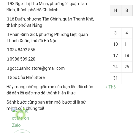
93 Ngô Thị Thu Minh, phường 2, quận Tân
Bình, thành phố Hồ Chí Minh
H
B
Lê Duẩn, phường Tân Chính, quận Thanh Khê,
thành phố Đà Nẵng
3
4
Phan Đình Giót, phường Phương Liệt, quận
Thanh Xuân, thủ đô Hà Nội
10
11
034 8492 855
17
18
0986 599 220
24
25
goccuanho.store@gmail.com
Góc Của Nhỏ Store
31
Hãy mang những giấc mơ của bạn lên đôi chân
« Th6
để dẫn lối giấc mơ đó thành hiện thực
Sánh bước cùng bạn trên mỗi bước đi là sứ
mệnh của chúng tôi!