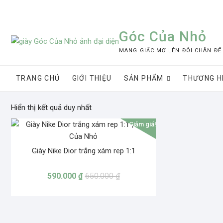
Skip
to
content
Góc Của Nhỏ
MANG GIẤC MƠ LÊN ĐÔI CHÂN ĐỂ
TRANG CHỦ
GIỚI THIỆU
SẢN PHẨM
THƯƠNG H
Hiển thị kết quả duy nhất
Giảm giá!
Giày Nike Dior trắng xám rep 1:1
590.000
₫
650.000
₫