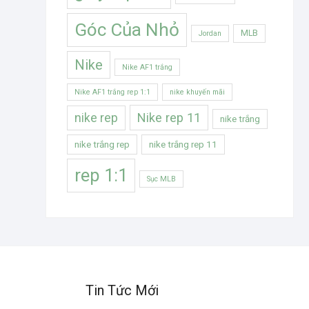
Góc Của Nhỏ
MLB
Jordan
Nike
Nike AF1 trắng
Nike AF1 trắng rep 1:1
nike khuyến mãi
Nike rep 11
nike rep
nike trắng
nike trắng rep
nike trắng rep 11
rep 1:1
Sục MLB
Tin Tức Mới