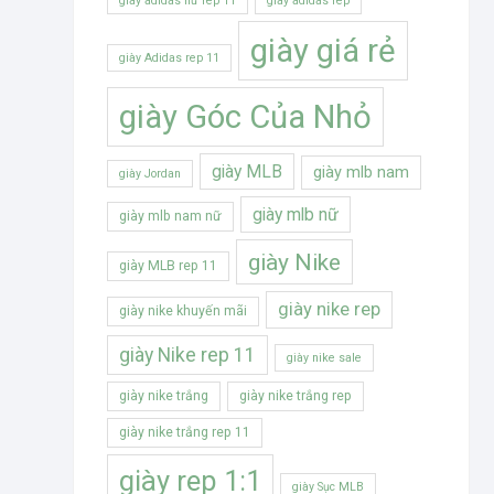
giày adidas nữ rep 11
giày adidas rep
giày giá rẻ
giày Adidas rep 11
giày Góc Của Nhỏ
giày MLB
giày mlb nam
giày Jordan
giày mlb nữ
giày mlb nam nữ
giày Nike
giày MLB rep 11
giày nike rep
giày nike khuyến mãi
giày Nike rep 11
giày nike sale
giày nike trắng
giày nike trắng rep
giày nike trắng rep 11
giày rep 1:1
giày Sục MLB