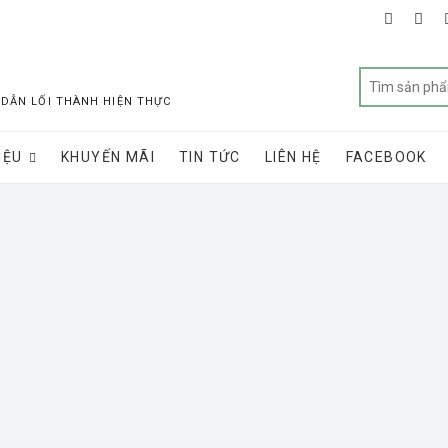
faceboo
twit
 DẪN LỐI THÀNH HIỆN THỰC
IỆU
KHUYẾN MÃI
TIN TỨC
LIÊN HỆ
FACEBOOK