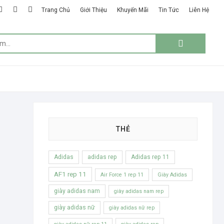
k
ter
google
instagram
linkedin
Trang Chủ
Giới Thiệu
Khuyến Mãi
Tin Tức
Liên Hệ
plus
Tìm
kiếm:
THẺ
Adidas
adidas rep
Adidas rep 11
AF1 rep 11
Air Force 1 rep 11
Giày Adidas
giày adidas nam
giày adidas nam rep
giày adidas nữ
giày adidas nữ rep