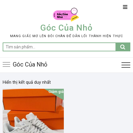
Skip
Top
to
Men
content
Góc Của Nhỏ
MANG GIẤC MƠ LÊN ĐÔI CHÂN ĐỂ DẪN LỐI THÀNH HIỆN THỰC
Tìm
kiếm:
Góc Của Nhỏ
Hiển thị kết quả duy nhất
Giảm giá!