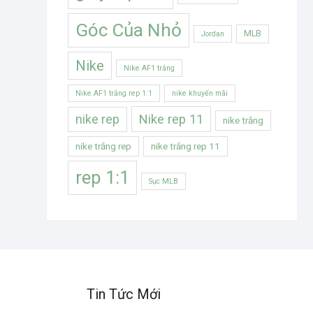
Góc Của Nhỏ
MLB
Jordan
Nike
Nike AF1 trắng
Nike AF1 trắng rep 1:1
nike khuyến mãi
Nike rep 11
nike rep
nike trắng
nike trắng rep
nike trắng rep 11
rep 1:1
Sục MLB
Tin Tức Mới