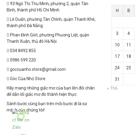
93 Ngô Thị Thu Minh, phường 2, quận Tân
Bình, thành phố Hồ Chí Minh
H
B
Lê Duẩn, phường Tân Chính, quận Thanh Khê,
thành phố Đà Nẵng
3
4
Phan Đình Giót, phường Phương Liệt, quận
Thanh Xuân, thủ đô Hà Nội
10
11
034 8492 855
17
18
0986 599 220
24
25
goccuanho.store@gmail.com
Góc Của Nhỏ Store
31
Hãy mang những giấc mơ của bạn lên đôi chân
« Th6
để dẫn lối giấc mơ đó thành hiện thực
Sánh bước cùng bạn trên mỗi bước đi là sứ
mệnh của chúng tôi!