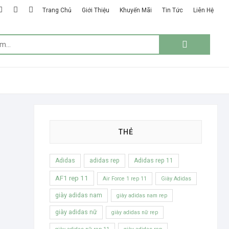
k
ter
google
instagram
linkedin
Trang Chủ
Giới Thiệu
Khuyến Mãi
Tin Tức
Liên Hệ
plus
Tìm
kiếm:
THẺ
Adidas
adidas rep
Adidas rep 11
AF1 rep 11
Air Force 1 rep 11
Giày Adidas
giày adidas nam
giày adidas nam rep
giày adidas nữ
giày adidas nữ rep