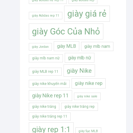
giày adidas nữ rep 11
giày adidas rep
giày giá rẻ
giày Adidas rep 11
giày Góc Của Nhỏ
giày MLB
giày mlb nam
giày Jordan
giày mlb nữ
giày mlb nam nữ
giày Nike
giày MLB rep 11
giày nike rep
giày nike khuyến mãi
giày Nike rep 11
giày nike sale
giày nike trắng
giày nike trắng rep
giày nike trắng rep 11
giày rep 1:1
giày Sục MLB