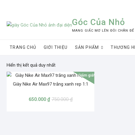
Skip
to
content
Góc Của Nhỏ
MANG GIẤC MƠ LÊN ĐÔI CHÂN ĐỂ
TRANG CHỦ
GIỚI THIỆU
SẢN PHẨM
THƯƠNG H
Hiển thị kết quả duy nhất
Giảm giá!
Giày Nike Air Max97 trắng xanh rep 1:1
650.000
₫
750.000
₫