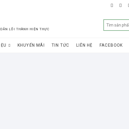
faceboo
twit
 DẪN LỐI THÀNH HIỆN THỰC
IỆU
KHUYẾN MÃI
TIN TỨC
LIÊN HỆ
FACEBOOK