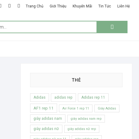
k
ter
google
instagram
linkedin
Trang Chủ
Giới Thiệu
Khuyến Mãi
Tin Tức
Liên Hệ
plus
Tìm
kiếm:
THẺ
Adidas
adidas rep
Adidas rep 11
AF1 rep 11
Air Force 1 rep 11
Giày Adidas
giày adidas nam
giày adidas nam rep
giày adidas nữ
giày adidas nữ rep