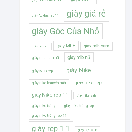
giày adidas nữ rep 11
giày adidas rep
giày giá rẻ
giày Adidas rep 11
giày Góc Của Nhỏ
giày MLB
giày mlb nam
giày Jordan
giày mlb nữ
giày mlb nam nữ
giày Nike
giày MLB rep 11
giày nike rep
giày nike khuyến mãi
giày Nike rep 11
giày nike sale
giày nike trắng
giày nike trắng rep
giày nike trắng rep 11
giày rep 1:1
giày Sục MLB