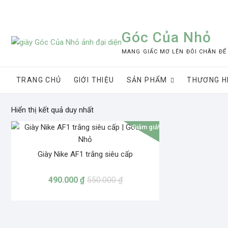
Skip
to
content
Góc Của Nhỏ
MANG GIẤC MƠ LÊN ĐÔI CHÂN ĐỂ
TRANG CHỦ
GIỚI THIỆU
SẢN PHẨM
THƯƠNG H
Hiển thị kết quả duy nhất
Giảm giá!
Giày Nike AF1 trắng siêu cấp
490.000
₫
550.000
₫