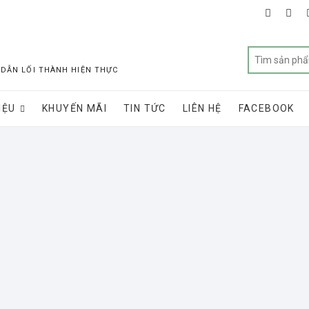
faceboo
twit
 DẪN LỐI THÀNH HIỆN THỰC
IỆU
KHUYẾN MÃI
TIN TỨC
LIÊN HỆ
FACEBOOK