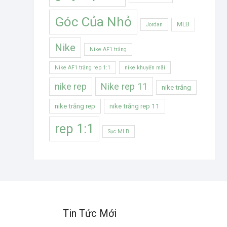
Góc Của Nhỏ
MLB
Jordan
Nike
Nike AF1 trắng
Nike AF1 trắng rep 1:1
nike khuyến mãi
Nike rep 11
nike rep
nike trắng
nike trắng rep
nike trắng rep 11
rep 1:1
Sục MLB
Tin Tức Mới