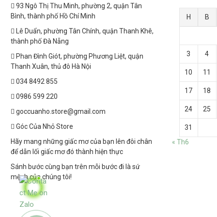
93 Ngô Thị Thu Minh, phường 2, quận Tân
Bình, thành phố Hồ Chí Minh
H
B
Lê Duẩn, phường Tân Chính, quận Thanh Khê,
thành phố Đà Nẵng
3
4
Phan Đình Giót, phường Phương Liệt, quận
Thanh Xuân, thủ đô Hà Nội
10
11
034 8492 855
17
18
0986 599 220
24
25
goccuanho.store@gmail.com
Góc Của Nhỏ Store
31
Hãy mang những giấc mơ của bạn lên đôi chân
« Th6
để dẫn lối giấc mơ đó thành hiện thực
Sánh bước cùng bạn trên mỗi bước đi là sứ
mệnh của chúng tôi!