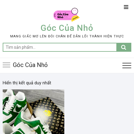
Skip
Top
to
Men
content
Góc Của Nhỏ
MANG GIẤC MƠ LÊN ĐÔI CHÂN ĐỂ DẪN LỐI THÀNH HIỆN THỰC
Tìm
kiếm:
Góc Của Nhỏ
Hiển thị kết quả duy nhất