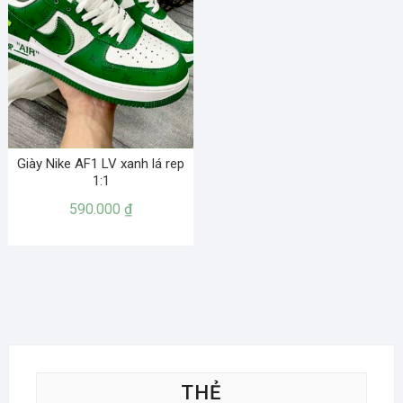
Giày Nike AF1 LV xanh lá rep
1:1
590.000
₫
THẺ