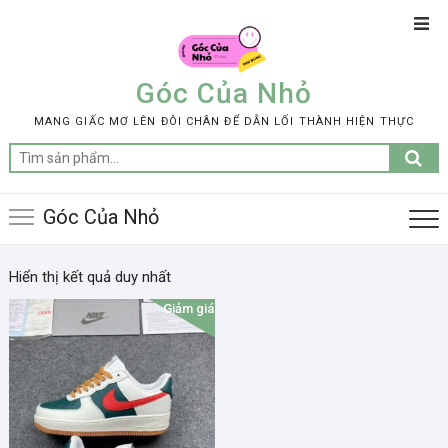
Skip
Top
to
Men
content
Góc Của Nhỏ
MANG GIẤC MƠ LÊN ĐÔI CHÂN ĐỂ DẪN LỐI THÀNH HIỆN THỰC
Tìm
kiếm:
Góc Của Nhỏ
Hiển thị kết quả duy nhất
Giảm giá!