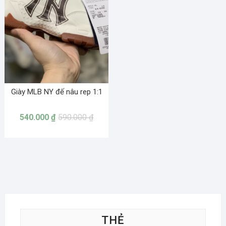
Giày MLB NY đế nâu rep 1:1
540.000
₫
590.000
₫
THẺ