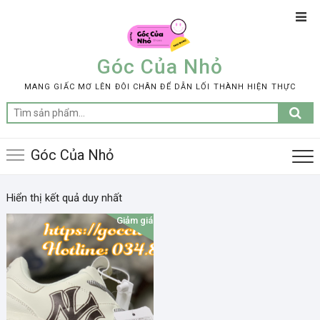
Skip
Top
to
Men
content
Góc Của Nhỏ
MANG GIẤC MƠ LÊN ĐÔI CHÂN ĐỂ DẪN LỐI THÀNH HIỆN THỰC
Tìm
kiếm:
Góc Của Nhỏ
Hiển thị kết quả duy nhất
Giảm giá!