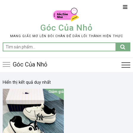
Skip
Top
to
Men
content
Góc Của Nhỏ
MANG GIẤC MƠ LÊN ĐÔI CHÂN ĐỂ DẪN LỐI THÀNH HIỆN THỰC
Tìm
kiếm:
Góc Của Nhỏ
Hiển thị kết quả duy nhất
Giảm giá!