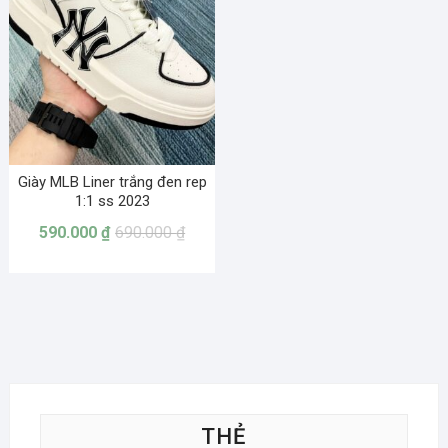
Giày MLB Liner trắng đen rep
1:1 ss 2023
590.000
₫
690.000
₫
THẺ