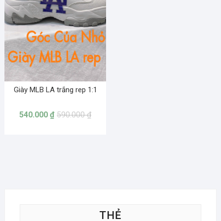
Giày MLB LA trắng rep 1:1
540.000
₫
590.000
₫
THẺ