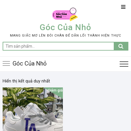
Skip
Top
to
Men
content
Góc Của Nhỏ
MANG GIẤC MƠ LÊN ĐÔI CHÂN ĐỂ DẪN LỐI THÀNH HIỆN THỰC
Tìm
kiếm:
Góc Của Nhỏ
Hiển thị kết quả duy nhất
Giảm giá!