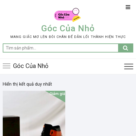
Skip
Top
to
Men
content
Góc Của Nhỏ
MANG GIẤC MƠ LÊN ĐÔI CHÂN ĐỂ DẪN LỐI THÀNH HIỆN THỰC
Tìm
kiếm:
Góc Của Nhỏ
Hiển thị kết quả duy nhất
Giảm giá!