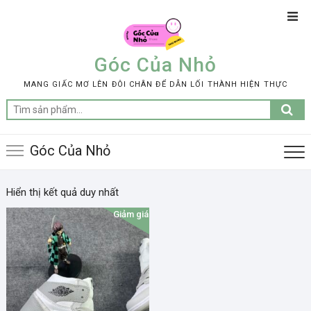
Skip
Top
to
Men
content
Góc Của Nhỏ
MANG GIẤC MƠ LÊN ĐÔI CHÂN ĐỂ DẪN LỐI THÀNH HIỆN THỰC
Tìm
kiếm:
Góc Của Nhỏ
Hiển thị kết quả duy nhất
Giảm giá!