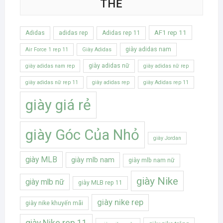
THẺ
AF1 rep 11
Adidas
adidas rep
Adidas rep 11
giày adidas nam
Air Force 1 rep 11
Giày Adidas
giày adidas nữ
giày adidas nam rep
giày adidas nữ rep
giày adidas nữ rep 11
giày adidas rep
giày Adidas rep 11
giày giá rẻ
giày Góc Của Nhỏ
giày Jordan
giày MLB
giày mlb nam
giày mlb nam nữ
giày Nike
giày mlb nữ
giày MLB rep 11
giày nike rep
giày nike khuyến mãi
giày Nike rep 11