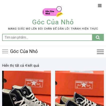
Skip
Top
to
Men
content
Góc Của Nhỏ
MANG GIẤC MƠ LÊN ĐÔI CHÂN ĐỂ DẪN LỐI THÀNH HIỆN THỰC
Tìm
kiếm:
Góc Của Nhỏ
Hiển thị tất cả 4 kết quả