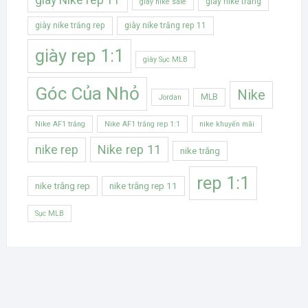
giày nike trắng
giày nike sale
giày nike trắng rep
giày nike trắng rep 11
giày rep 1:1
giày Sục MLB
Góc Của Nhỏ
Nike
MLB
Jordan
Nike AF1 trắng
Nike AF1 trắng rep 1:1
nike khuyến mãi
Nike rep 11
nike rep
nike trắng
rep 1:1
nike trắng rep
nike trắng rep 11
Sục MLB