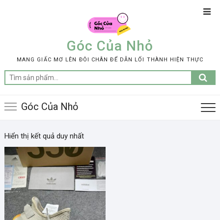
Skip
Top
to
Men
content
Góc Của Nhỏ
MANG GIẤC MƠ LÊN ĐÔI CHÂN ĐỂ DẪN LỐI THÀNH HIỆN THỰC
Tìm
kiếm:
Góc Của Nhỏ
Hiển thị kết quả duy nhất