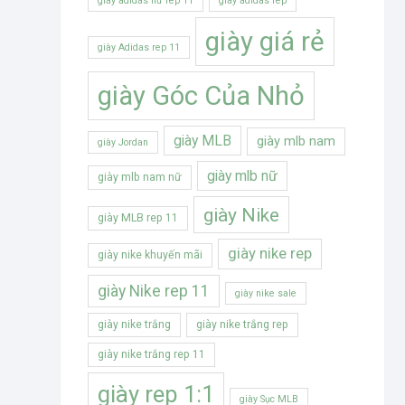
giày adidas nữ rep 11
giày adidas rep
giày giá rẻ
giày Adidas rep 11
giày Góc Của Nhỏ
giày MLB
giày mlb nam
giày Jordan
giày mlb nữ
giày mlb nam nữ
giày Nike
giày MLB rep 11
giày nike rep
giày nike khuyến mãi
giày Nike rep 11
giày nike sale
giày nike trắng
giày nike trắng rep
giày nike trắng rep 11
giày rep 1:1
giày Sục MLB