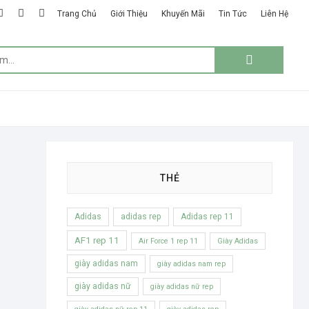
k
ter
google
instagram
linkedin
Trang Chủ
Giới Thiệu
Khuyến Mãi
Tin Tức
Liên Hệ
plus
Tìm
kiếm:
THẺ
Adidas
adidas rep
Adidas rep 11
AF1 rep 11
Air Force 1 rep 11
Giày Adidas
giày adidas nam
giày adidas nam rep
giày adidas nữ
giày adidas nữ rep