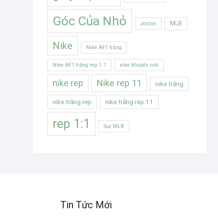
Góc Của Nhỏ
MLB
Jordan
Nike
Nike AF1 trắng
Nike AF1 trắng rep 1:1
nike khuyến mãi
Nike rep 11
nike rep
nike trắng
nike trắng rep
nike trắng rep 11
rep 1:1
Sục MLB
Tin Tức Mới