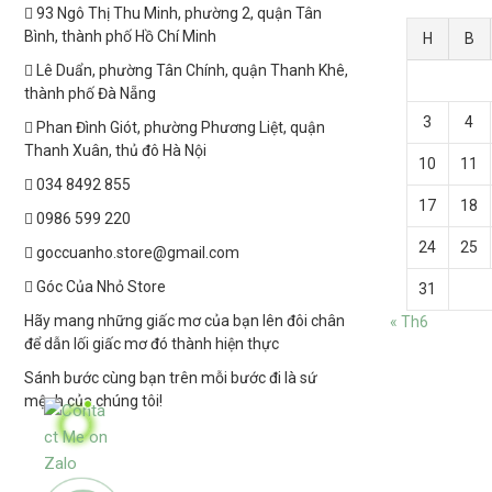
93 Ngô Thị Thu Minh, phường 2, quận Tân
Bình, thành phố Hồ Chí Minh
H
B
Lê Duẩn, phường Tân Chính, quận Thanh Khê,
thành phố Đà Nẵng
3
4
Phan Đình Giót, phường Phương Liệt, quận
Thanh Xuân, thủ đô Hà Nội
10
11
034 8492 855
17
18
0986 599 220
24
25
goccuanho.store@gmail.com
Góc Của Nhỏ Store
31
Hãy mang những giấc mơ của bạn lên đôi chân
« Th6
để dẫn lối giấc mơ đó thành hiện thực
Sánh bước cùng bạn trên mỗi bước đi là sứ
mệnh của chúng tôi!