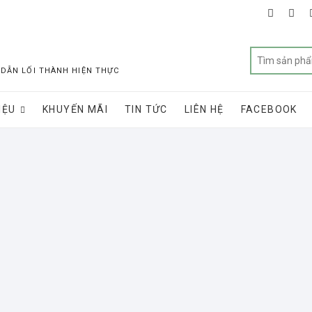
faceboo
twit
 DẪN LỐI THÀNH HIỆN THỰC
IỆU
KHUYẾN MÃI
TIN TỨC
LIÊN HỆ
FACEBOOK