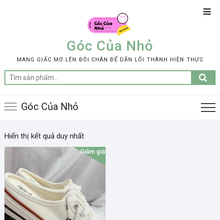
Skip
Top
to
Men
content
Góc Của Nhỏ
MANG GIẤC MƠ LÊN ĐÔI CHÂN ĐỂ DẪN LỐI THÀNH HIỆN THỰC
Tìm
kiếm:
Góc Của Nhỏ
Hiển thị kết quả duy nhất
Giảm giá!