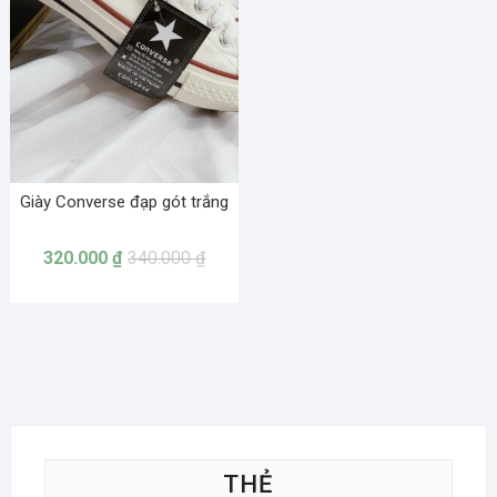
Giày Converse đạp gót trắng
320.000
₫
340.000
₫
THẺ