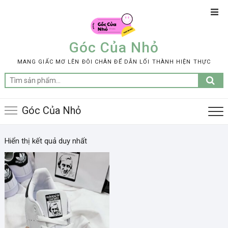
Skip
Top
to
Men
content
Góc Của Nhỏ
MANG GIẤC MƠ LÊN ĐÔI CHÂN ĐỂ DẪN LỐI THÀNH HIỆN THỰC
Tìm
kiếm:
Góc Của Nhỏ
Hiển thị kết quả duy nhất