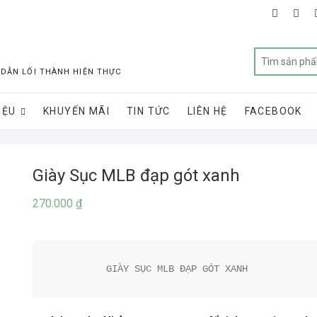
faceboo
twit
 DẪN LỐI THÀNH HIỆN THỰC
IỆU
KHUYẾN MÃI
TIN TỨC
LIÊN HỆ
FACEBOOK
Giày Sục MLB đạp gót xanh
270.000
₫
GIÀY SỤC MLB ĐẠP GÓT XANH