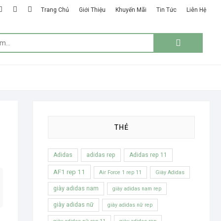
k
ter
google
instagram
linkedin
Trang Chủ
Giới Thiệu
Khuyến Mãi
Tin Tức
Liên Hệ
plus
Tìm
kiếm:
THẺ
Adidas
adidas rep
Adidas rep 11
AF1 rep 11
Air Force 1 rep 11
Giày Adidas
giày adidas nam
giày adidas nam rep
giày adidas nữ
giày adidas nữ rep