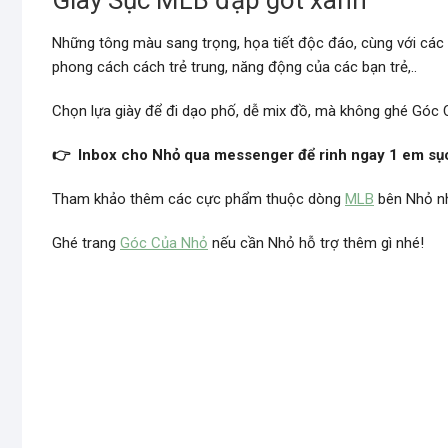
Giày Sục MLB đạp gót xanh
Những tông màu sang trọng, họa tiết độc đáo, cùng với các
phong cách cách trẻ trung, năng động của các bạn trẻ,..
Chọn lựa giày để đi dạo phố, dễ mix đồ, mà không ghé Góc 
👉 Inbox cho Nhỏ qua messenger để rinh ngay 1 em sụ
Tham khảo thêm các cực phẩm thuộc dòng
MLB
bên Nhỏ n
Ghé trang
Góc Của Nhỏ
nếu cần Nhỏ hỗ trợ thêm gì nhé!