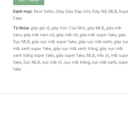
Danh mục:
Best Seller
,
Giày
,
Giày Đạp Gót
,
Giày Nữ
,
MLB
,
Supe
Fake
Từ khóa:
giày giá rẻ
,
giày Góc Của Nhỏ
,
giày MLB
,
giày mlb
nam
,
giày mlb nam nữ
,
giày mlb nữ
,
giày mlb super fake
,
giày
Sục MLB
,
giày sục mlb super fake
,
giày sục mlb xanh
,
giày sụ
mlb xanh super fake
,
giày sục mlb xanh trắng
,
giày sục mlb
xanh trắng super fake
,
giày super fake
,
MLB
,
mlb sf
,
mlb supe
fake
,
Sục MLB
,
sục mlb sf
,
sục mlb trắng
,
sục mlb xanh
,
supe
fake