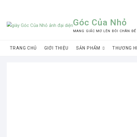
Skip
to
content
Góc Của Nhỏ
MANG GIẤC MƠ LÊN ĐÔI CHÂN ĐỂ
TRANG CHỦ
GIỚI THIỆU
SẢN PHẨM
THƯƠNG H