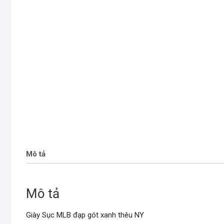
Mô tả
Mô tả
Giày Sục MLB đạp gót xanh thêu NY