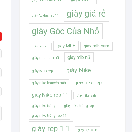
giày adidas nữ rep 11
giày adidas rep
giày giá rẻ
giày Adidas rep 11
giày Góc Của Nhỏ
giày MLB
giày mlb nam
giày Jordan
giày mlb nữ
giày mlb nam nữ
giày Nike
giày MLB rep 11
giày nike rep
giày nike khuyến mãi
giày Nike rep 11
giày nike sale
giày nike trắng
giày nike trắng rep
giày nike trắng rep 11
giày rep 1:1
giày Sục MLB