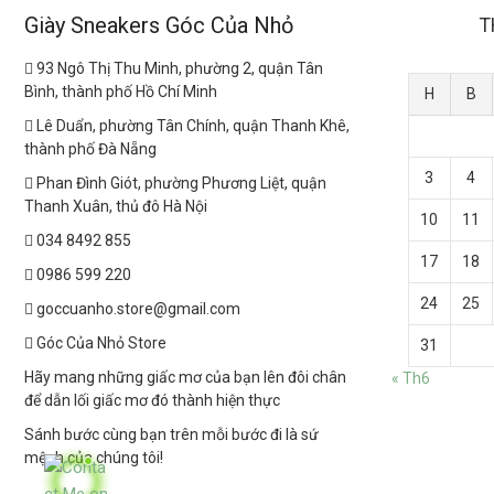
Giày Sneakers Góc Của Nhỏ
T
93 Ngô Thị Thu Minh, phường 2, quận Tân
Bình, thành phố Hồ Chí Minh
H
B
Lê Duẩn, phường Tân Chính, quận Thanh Khê,
thành phố Đà Nẵng
3
4
Phan Đình Giót, phường Phương Liệt, quận
Thanh Xuân, thủ đô Hà Nội
10
11
034 8492 855
17
18
0986 599 220
24
25
goccuanho.store@gmail.com
Góc Của Nhỏ Store
31
Hãy mang những giấc mơ của bạn lên đôi chân
« Th6
để dẫn lối giấc mơ đó thành hiện thực
Sánh bước cùng bạn trên mỗi bước đi là sứ
mệnh của chúng tôi!