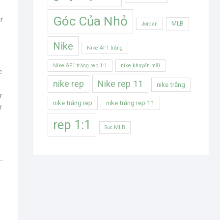
Góc Của Nhỏ
r
MLB
Jordan
Nike
Nike AF1 trắng
Nike AF1 trắng rep 1:1
nike khuyến mãi
c
Nike rep 11
nike rep
nike trắng
r
nike trắng rep
nike trắng rep 11
r
rep 1:1
Sục MLB