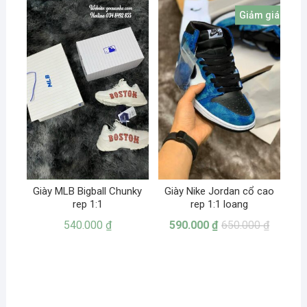
Giảm giá!
Giày MLB Bigball Chunky
Giày Nike Jordan cổ cao
rep 1:1
rep 1:1 loang
540.000
₫
590.000
₫
650.000
₫