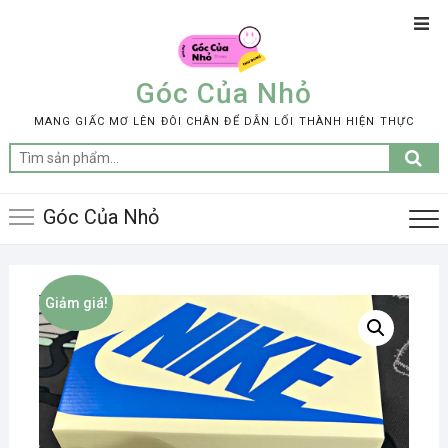
Skip
Top
to
Men
content
Góc Của Nhỏ
MANG GIẤC MƠ LÊN ĐÔI CHÂN ĐỂ DẪN LỐI THÀNH HIỆN THỰC
Tìm
kiếm:
Góc Của Nhỏ
Giảm giá!