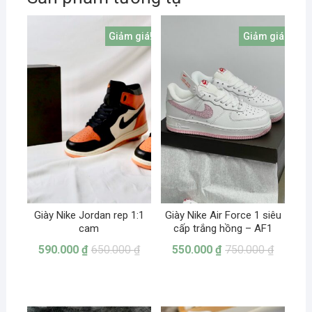
Giảm giá!
Giảm giá!
Giày Nike Jordan rep 1:1
Giày Nike Air Force 1 siêu
cam
cấp trắng hồng – AF1
590.000
₫
650.000
₫
550.000
₫
750.000
₫