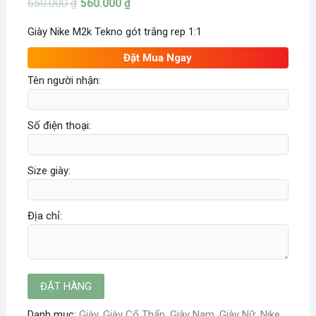
650.000
₫
560.000
₫
Giày Nike M2k Tekno gót trắng rep 1:1
Đặt Mua Ngay
Tên người nhận:
Số điện thoại:
Size giày:
Địa chỉ:
Danh mục:
Giày
,
Giày Cổ Thấp
,
Giày Nam
,
Giày Nữ
,
Nike
,