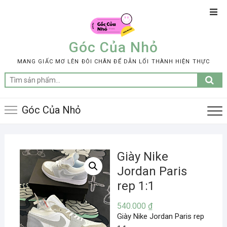
Skip
Top
to
Men
content
Góc Của Nhỏ
MANG GIẤC MƠ LÊN ĐÔI CHÂN ĐỂ DẪN LỐI THÀNH HIỆN THỰC
Tìm
kiếm:
Góc Của Nhỏ
Giày Nike
Jordan Paris
rep 1:1
540.000
₫
Giày Nike Jordan Paris rep