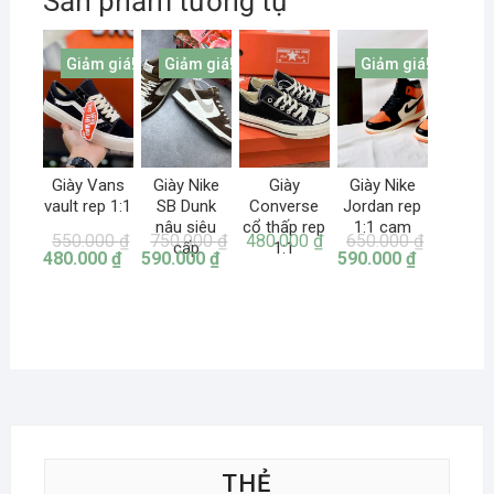
Sản phẩm tương tự
Giảm giá!
Giảm giá!
Giảm giá!
Giày Vans
Giày Nike
Giày
Giày Nike
vault rep 1:1
SB Dunk
Converse
Jordan rep
nâu siêu
cổ thấp rep
1:1 cam
550.000
₫
750.000
₫
480.000
₫
650.000
₫
cấp
1:1
480.000
₫
590.000
₫
590.000
₫
THẺ