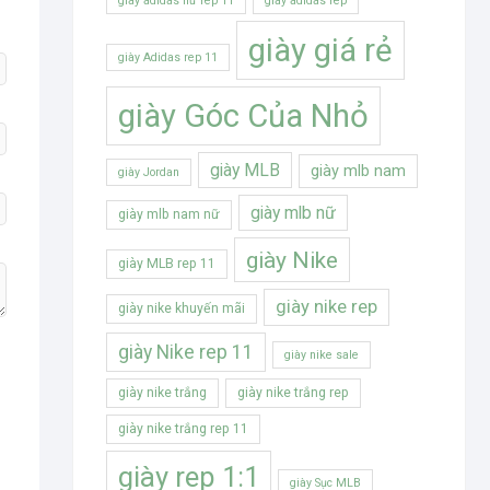
giày adidas nữ rep 11
giày adidas rep
giày giá rẻ
giày Adidas rep 11
giày Góc Của Nhỏ
giày MLB
giày mlb nam
giày Jordan
giày mlb nữ
giày mlb nam nữ
giày Nike
giày MLB rep 11
giày nike rep
giày nike khuyến mãi
giày Nike rep 11
giày nike sale
giày nike trắng
giày nike trắng rep
giày nike trắng rep 11
giày rep 1:1
giày Sục MLB