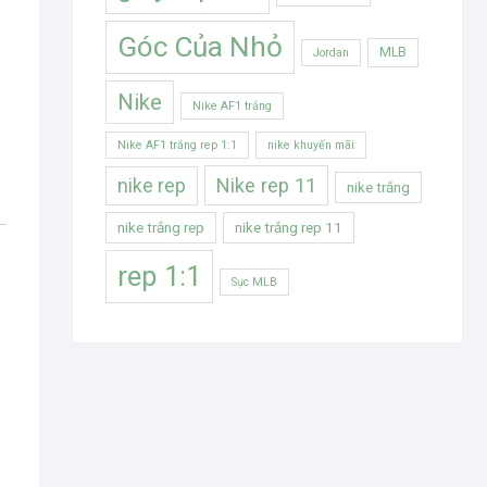
Góc Của Nhỏ
MLB
Jordan
Nike
Nike AF1 trắng
Nike AF1 trắng rep 1:1
nike khuyến mãi
Nike rep 11
nike rep
nike trắng
nike trắng rep
nike trắng rep 11
rep 1:1
Sục MLB