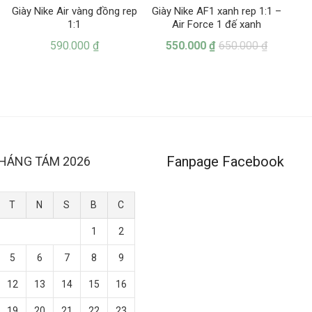
Giày Nike Air vàng đồng rep
Giày Nike AF1 xanh rep 1:1 –
1:1
Air Force 1 đế xanh
590.000
₫
550.000
₫
650.000
₫
Fanpage Facebook
HÁNG TÁM 2026
T
N
S
B
C
1
2
5
6
7
8
9
12
13
14
15
16
19
20
21
22
23