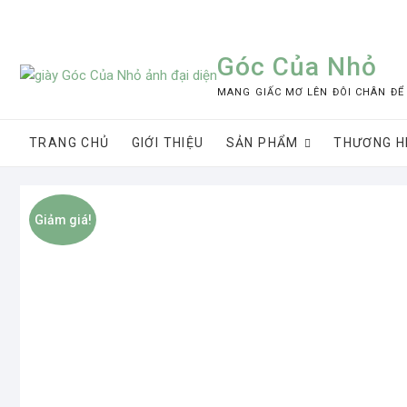
Skip
to
content
Góc Của Nhỏ
MANG GIẤC MƠ LÊN ĐÔI CHÂN ĐỂ
TRANG CHỦ
GIỚI THIỆU
SẢN PHẨM
THƯƠNG H
Giảm giá!