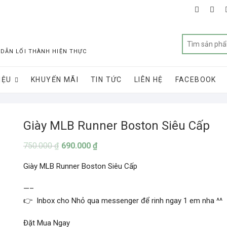
faceboo
twit
 DẪN LỐI THÀNH HIỆN THỰC
IỆU
KHUYẾN MÃI
TIN TỨC
LIÊN HỆ
FACEBOOK
Giày MLB Runner Boston Siêu Cấp
750.000
₫
690.000
₫
Giày MLB Runner Boston Siêu Cấp
—–
👉 Inbox cho Nhỏ qua messenger để rinh ngay 1 em nha ^^
Đặt Mua Ngay