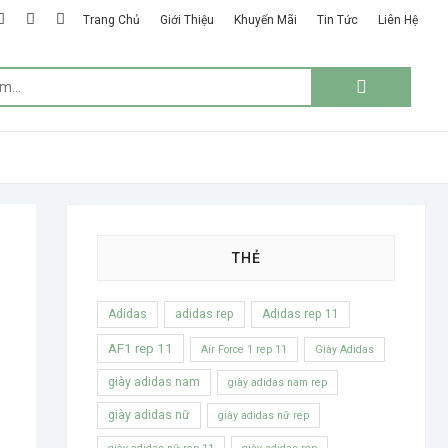
k
ter
google
instagram
linkedin
Trang Chủ
Giới Thiệu
Khuyến Mãi
Tin Tức
Liên Hệ
plus
Tìm
kiếm:
THẺ
Adidas
adidas rep
Adidas rep 11
AF1 rep 11
Air Force 1 rep 11
Giày Adidas
giày adidas nam
giày adidas nam rep
giày adidas nữ
giày adidas nữ rep