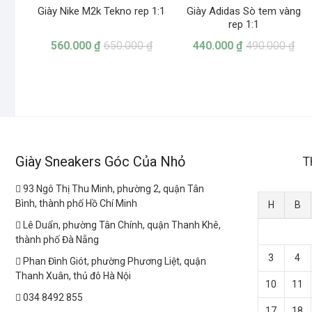
Giày Nike M2k Tekno rep 1:1
Giày Adidas Sò tem vàng
rep 1:1
560.000
₫
650.000
₫
440.000
₫
490.000
₫
Giày Sneakers Góc Của Nhỏ
T
93 Ngô Thị Thu Minh, phường 2, quận Tân
Bình, thành phố Hồ Chí Minh
H
B
Lê Duẩn, phường Tân Chính, quận Thanh Khê,
thành phố Đà Nẵng
3
4
Phan Đình Giót, phường Phương Liệt, quận
Thanh Xuân, thủ đô Hà Nội
10
11
034 8492 855
17
18